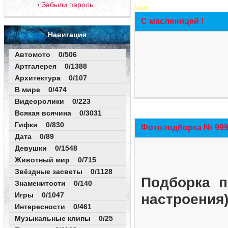
Забыли пароль
New!
С масленицей !
Навигация
Автомото 0/506
Артгалерея 0/1388
Архитектура 0/107
В мире 0/474
Видеоролики 0/223
Всякая всячина 0/3031
Гифки 0/830
Фотоподборка № 999 
Дата 0/89
Девушки 0/1548
Животный мир 0/715
Звёздные засветы 0/1128
Подборка п
Знаменитости 0/140
Игры 0/1047
настроения
Интересности 0/461
Музыкальные клипы 0/25