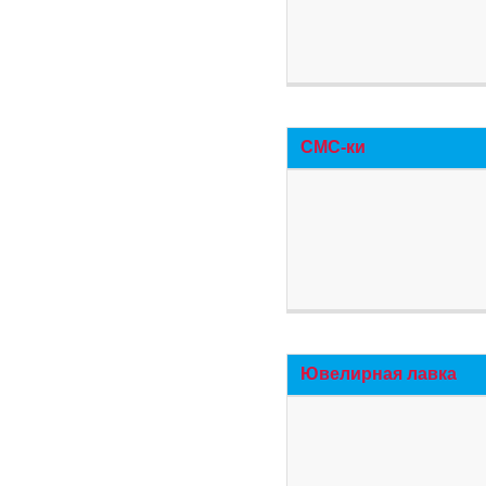
СМС-ки
Ювелирная лавка