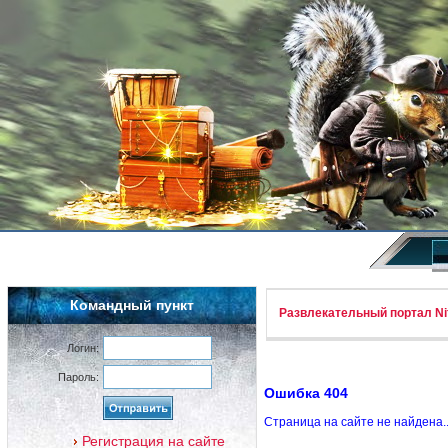
Командный пункт
Развлекательный портал Nif
Логин:
Пароль:
Ошибка 404
Страница на сайте не найдена.
Регистрация на сайте