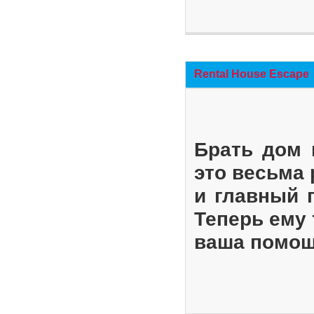
Rental House Escape
Брать дом 
это весьма
и главный 
Теперь ему 
ваша помощ