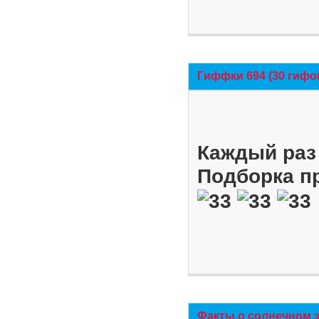
Гиффки 694 (30 гифо
Каждый раз 
Подборка п
Факты о солнечном 