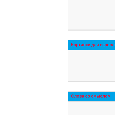
Картинки для взросл
Слова со смыслом