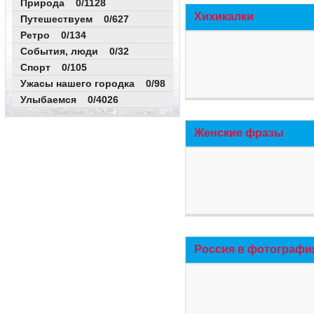
Природа 0/1128
Хихикалки
Путешествуем 0/627
Ретро 0/134
События, люди 0/32
Спорт 0/105
Ужасы нашего городка 0/98
Улыбаемся 0/4026
Женские фразы
Россия в фотографи