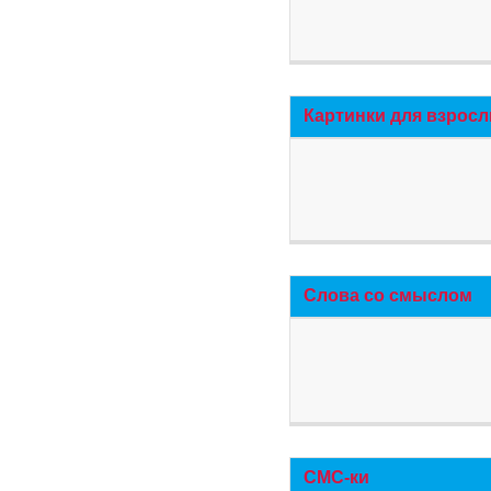
Картинки для взросл
Слова со смыслом
СМС-ки