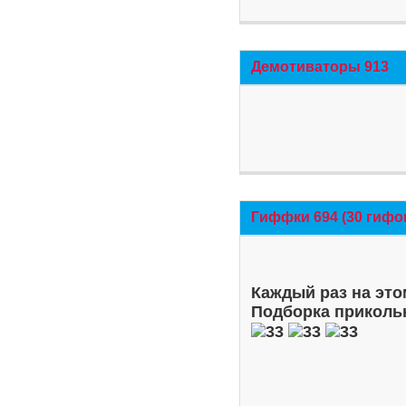
Демотиваторы 913
Гиффки 694 (30 гифо
Каждый раз на это
Подборка приколь