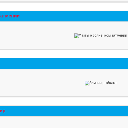
затмении
мир