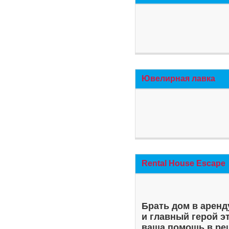
Ювелирная лавка
Rental House Escape
Брать дом в аренд
и главный герой э
ваша помощь в ре