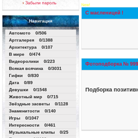
Забыли пароль
New!
С масленицей !
Навигация
Автомото 0/506
Артгалерея 0/1388
Архитектура 0/107
В мире 0/474
Видеоролики 0/223
Фотоподборка № 999 
Всякая всячина 0/3031
Гифки 0/830
Дата 0/89
Подборка позитивн
Девушки 0/1548
Животный мир 0/715
Звёздные засветы 0/1128
Знаменитости 0/140
Игры 0/1047
Интересности 0/461
Музыкальные клипы 0/25