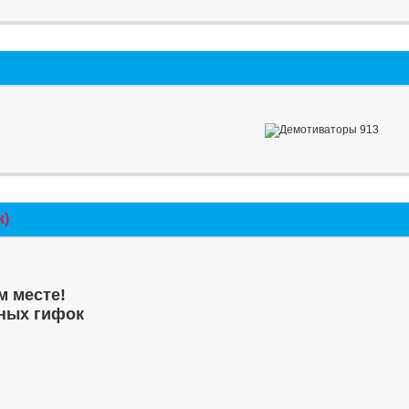
к)
м месте!
ных гифок