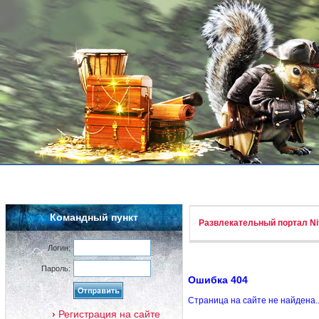
Командный пункт
Развлекательный портал Nif
Логин:
Пароль:
Ошибка 404
Страница на сайте не найдена.
Регистрация на сайте