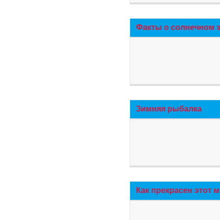
Факты о солнечном 
Зимняя рыбалка
Как прекрасен этот 