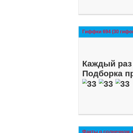
Гиффки 694 (30 гифо
Каждый раз 
Подборка п
Факты о солнечном 