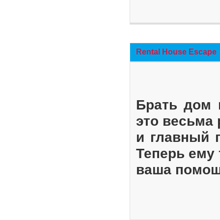
Rental House Escape
Брать дом 
это весьма
и главный 
Теперь ему 
ваша помощ