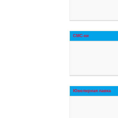
СМС-ки
Ювелирная лавка