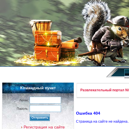
Командный пункт
Развлекательный портал Nif
Логин:
Пароль:
Ошибка 404
Страница на сайте не найдена.
Регистрация на сайте