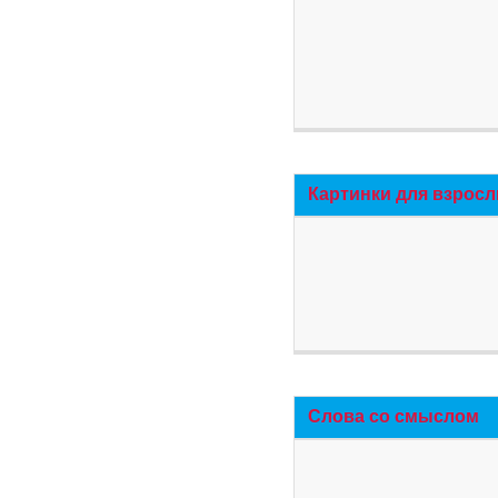
Картинки для взросл
Слова со смыслом