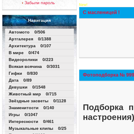
Забыли пароль
New!
С масленицей !
Навигация
Автомото 0/506
Артгалерея 0/1388
Архитектура 0/107
В мире 0/474
Видеоролики 0/223
Всякая всячина 0/3031
Гифки 0/830
Фотоподборка № 999 
Дата 0/89
Девушки 0/1548
Животный мир 0/715
Звёздные засветы 0/1128
Подборка п
Знаменитости 0/140
Игры 0/1047
настроения
Интересности 0/461
Музыкальные клипы 0/25