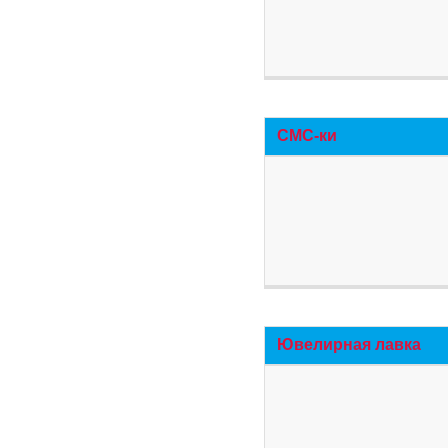
СМС-ки
Ювелирная лавка