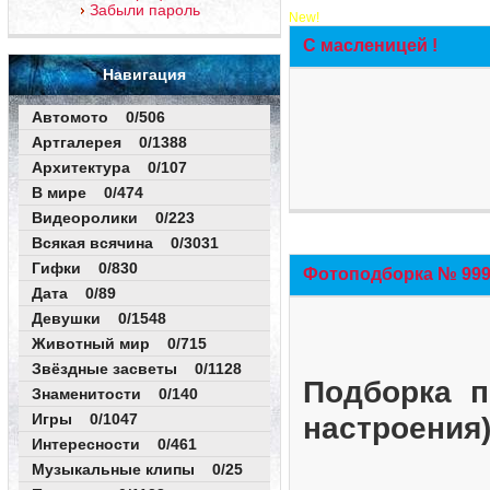
Забыли пароль
New!
С масленицей !
Навигация
Автомото 0/506
Артгалерея 0/1388
Архитектура 0/107
В мире 0/474
Видеоролики 0/223
Всякая всячина 0/3031
Гифки 0/830
Фотоподборка № 999 
Дата 0/89
Девушки 0/1548
Животный мир 0/715
Звёздные засветы 0/1128
Подборка п
Знаменитости 0/140
Игры 0/1047
настроения
Интересности 0/461
Музыкальные клипы 0/25