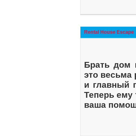
Rental House Escape
Брать дом 
это весьма
и главный 
Теперь ему 
ваша помощ