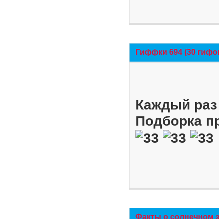
Гиффки 694 (30 гифо
Каждый раз 
Подборка п
Факты о солнечном 