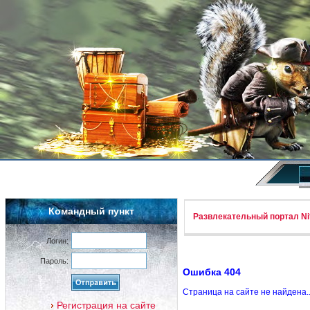
Командный пункт
Развлекательный портал Nif
Логин:
Пароль:
Ошибка 404
Страница на сайте не найдена.
Регистрация на сайте