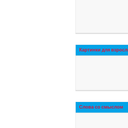
Картинки для взросл
Слова со смыслом