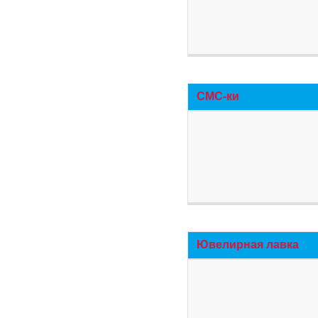
СМС-ки
Ювелирная лавка