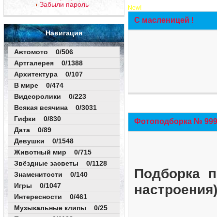
Забыли пароль
New!
С масленицей !
Навигация
Автомото 0/506
Артгалерея 0/1388
Архитектура 0/107
В мире 0/474
Видеоролики 0/223
Всякая всячина 0/3031
Гифки 0/830
Фотоподборка № 999 
Дата 0/89
Девушки 0/1548
Животный мир 0/715
Звёздные засветы 0/1128
Подборка п
Знаменитости 0/140
Игры 0/1047
настроения
Интересности 0/461
Музыкальные клипы 0/25