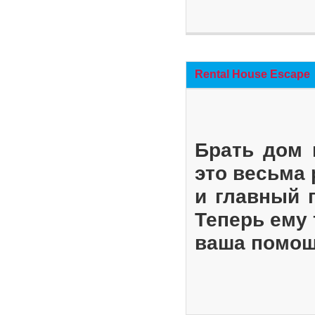
Rental House Escape
Брать дом 
это весьма
и главный 
Теперь ему 
ваша помощ