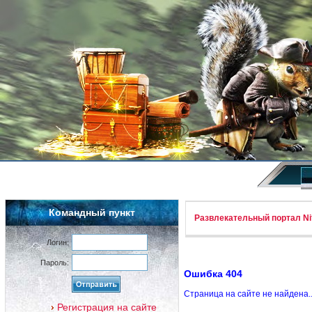
Командный пункт
Развлекательный портал Nif
Логин:
Пароль:
Ошибка 404
Страница на сайте не найдена.
Регистрация на сайте