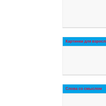
Картинки для взросл
Слова со смыслом