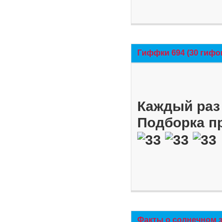
Гиффки 694 (30 гифо
Каждый раз 
Подборка п
Факты о солнечном 