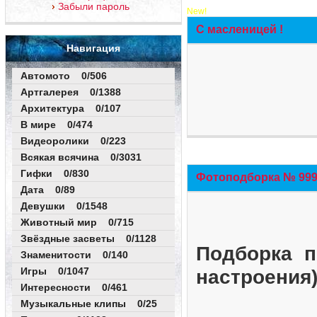
Забыли пароль
New!
С масленицей !
Навигация
Автомото 0/506
Артгалерея 0/1388
Архитектура 0/107
В мире 0/474
Видеоролики 0/223
Всякая всячина 0/3031
Гифки 0/830
Фотоподборка № 999 
Дата 0/89
Девушки 0/1548
Животный мир 0/715
Звёздные засветы 0/1128
Подборка п
Знаменитости 0/140
Игры 0/1047
настроения
Интересности 0/461
Музыкальные клипы 0/25