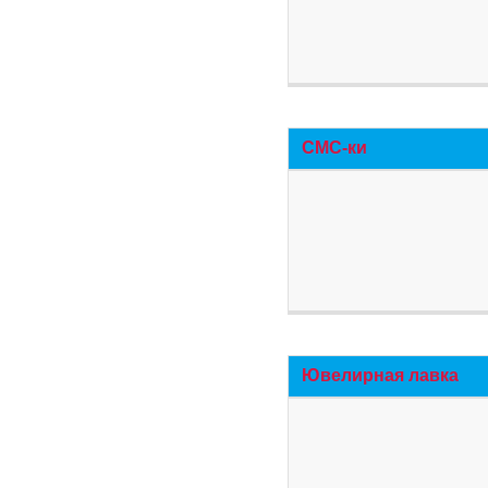
СМС-ки
Ювелирная лавка