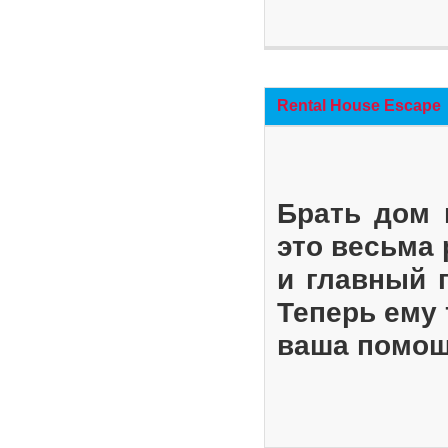
Rental House Escape
Брать дом 
это весьма
и главный 
Теперь ему 
ваша помощ