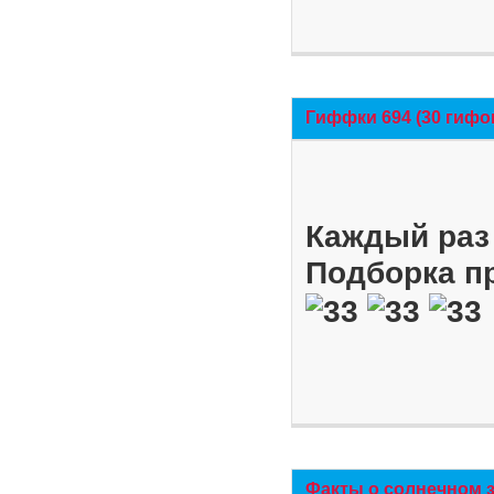
Гиффки 694 (30 гифо
Каждый раз 
Подборка п
Факты о солнечном 