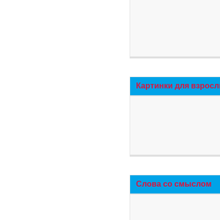
Картинки для взросл
Слова со смыслом