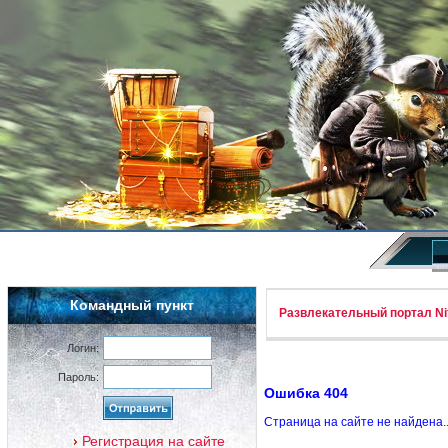
Командный пункт
Развлекательный портал Nif
Логин:
Пароль:
Ошибка 404
Страница на сайте не найдена.
Регистрация на сайте