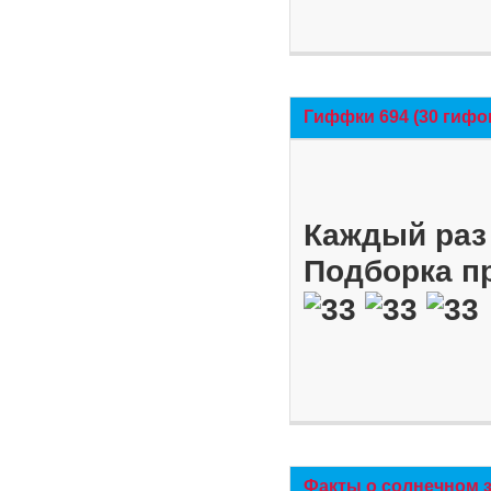
Гиффки 694 (30 гифо
Каждый раз 
Подборка п
Факты о солнечном 