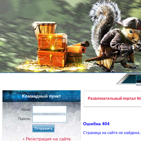
Командный пункт
Развлекательный портал Nif
Логин:
Пароль:
Ошибка 404
Страница на сайте не найдена.
Регистрация на сайте