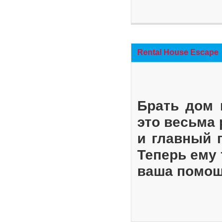
Rental House Escape
Брать дом 
это весьма
и главный 
Теперь ему 
ваша помощ