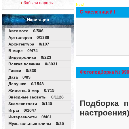
Забыли пароль
New!
С масленицей !
Навигация
Автомото 0/506
Артгалерея 0/1388
Архитектура 0/107
В мире 0/474
Видеоролики 0/223
Всякая всячина 0/3031
Гифки 0/830
Фотоподборка № 999 
Дата 0/89
Девушки 0/1548
Животный мир 0/715
Звёздные засветы 0/1128
Подборка п
Знаменитости 0/140
Игры 0/1047
настроения
Интересности 0/461
Музыкальные клипы 0/25