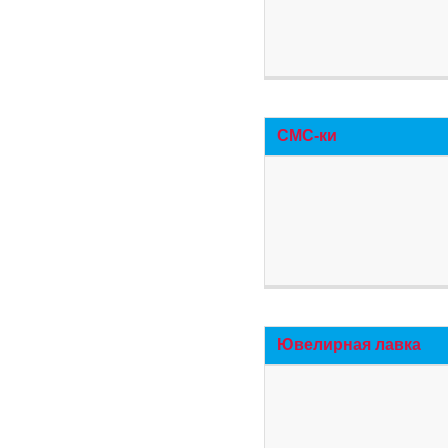
СМС-ки
Ювелирная лавка