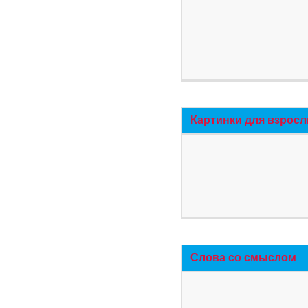
Картинки для взросл
Слова со смыслом