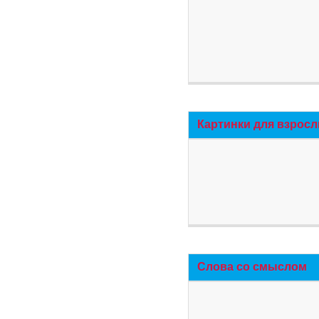
Картинки для взросл
Слова со смыслом