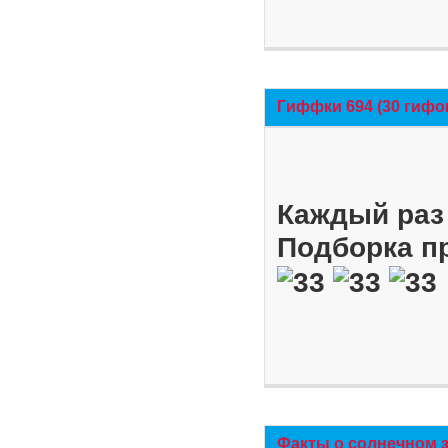
Гиффки 694 (30 гифо
Каждый раз 
Подборка п
Факты о солнечном 