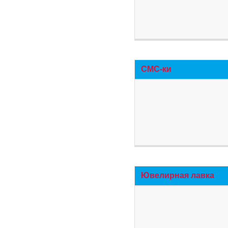
СМС-ки
Ювелирная лавка