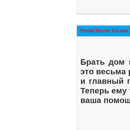
Rental House Escape
Брать дом 
это весьма
и главный 
Теперь ему 
ваша помощ