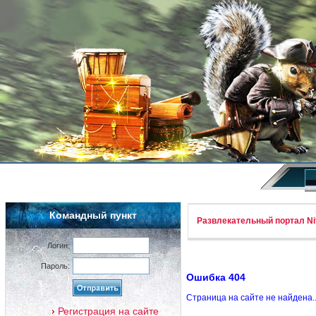
Командный пункт
Развлекательный портал Nif
Логин:
Пароль:
Ошибка 404
Страница на сайте не найдена.
Регистрация на сайте