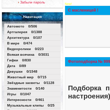
Забыли пароль
New!
С масленицей !
Навигация
Автомото 0/506
Артгалерея 0/1388
Архитектура 0/107
В мире 0/474
Видеоролики 0/223
Всякая всячина 0/3031
Гифки 0/830
Фотоподборка № 999 
Дата 0/89
Девушки 0/1548
Животный мир 0/715
Звёздные засветы 0/1128
Подборка п
Знаменитости 0/140
Игры 0/1047
настроения
Интересности 0/461
Музыкальные клипы 0/25