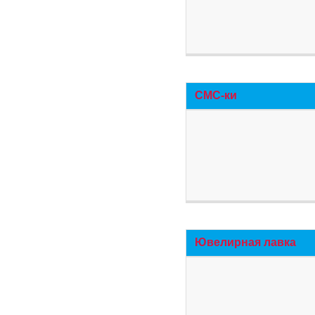
СМС-ки
Ювелирная лавка