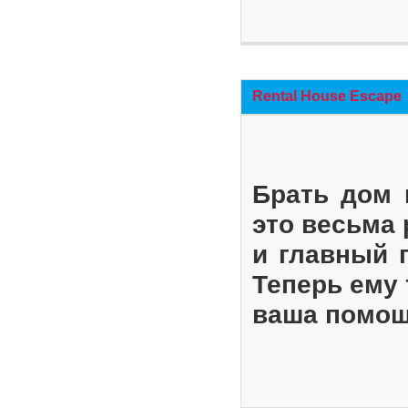
Rental House Escape
Брать дом 
это весьма
и главный 
Теперь ему 
ваша помощ