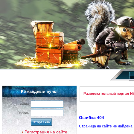
Командный пункт
Развлекательный портал Nif
Логин:
Пароль:
Ошибка 404
Страница на сайте не найдена.
Регистрация на сайте