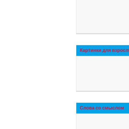
Картинки для взросл
Слова со смыслом