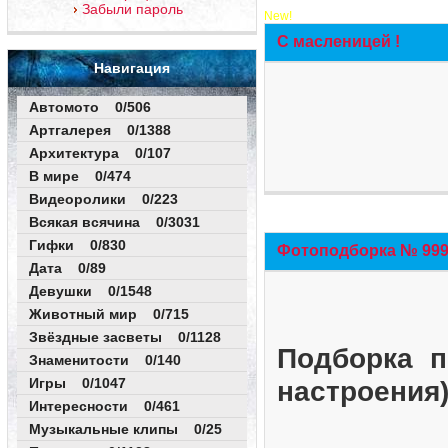
Забыли пароль
New!
С масленицей !
Навигация
Автомото 0/506
Артгалерея 0/1388
Архитектура 0/107
В мире 0/474
Видеоролики 0/223
Всякая всячина 0/3031
Гифки 0/830
Фотоподборка № 999 
Дата 0/89
Девушки 0/1548
Животный мир 0/715
Звёздные засветы 0/1128
Подборка п
Знаменитости 0/140
Игры 0/1047
настроения
Интересности 0/461
Музыкальные клипы 0/25