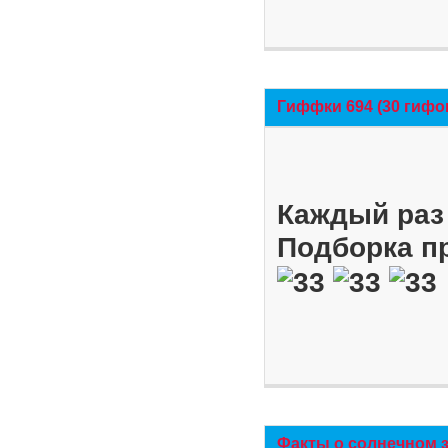
Гиффки 694 (30 гифо
Каждый раз 
Подборка п
Факты о солнечном 