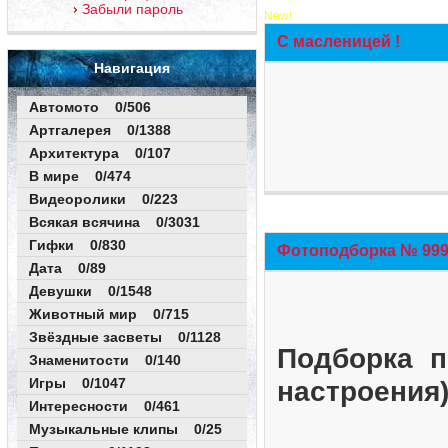
Забыли пароль
New!
С масленицей !
Навигация
Автомото 0/506
Артгалерея 0/1388
Архитектура 0/107
В мире 0/474
Видеоролики 0/223
Всякая всячина 0/3031
Гифки 0/830
Фотоподборка № 999 
Дата 0/89
Девушки 0/1548
Животный мир 0/715
Звёздные засветы 0/1128
Подборка п
Знаменитости 0/140
Игры 0/1047
настроения
Интересности 0/461
Музыкальные клипы 0/25