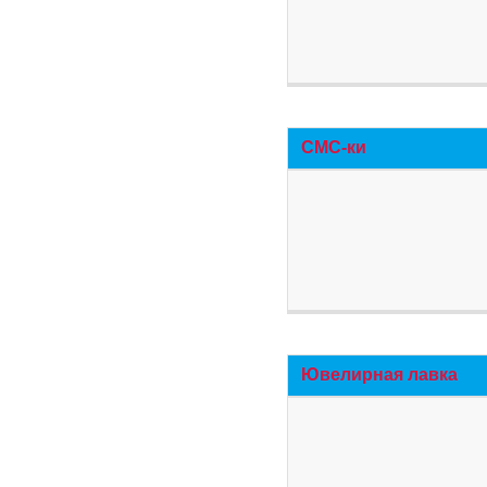
СМС-ки
Ювелирная лавка