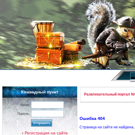
Командный пункт
Развлекательный портал Nif
Логин:
Пароль:
Ошибка 404
Страница на сайте не найдена.
Регистрация на сайте