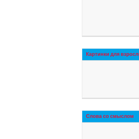
Картинки для взросл
Слова со смыслом