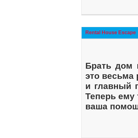
Rental House Escape
Брать дом 
это весьма
и главный 
Теперь ему 
ваша помощ