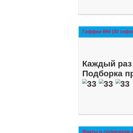
Гиффки 694 (30 гифо
Каждый раз 
Подборка п
Факты о солнечном 