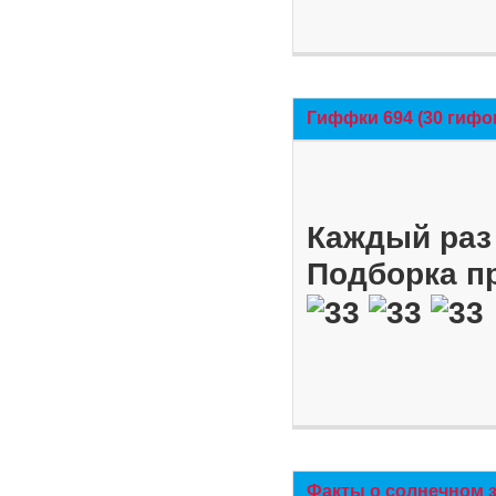
Гиффки 694 (30 гифо
Каждый раз 
Подборка п
Факты о солнечном 