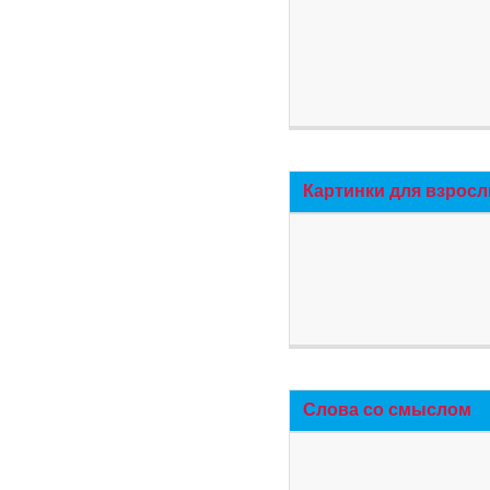
Картинки для взросл
Слова со смыслом