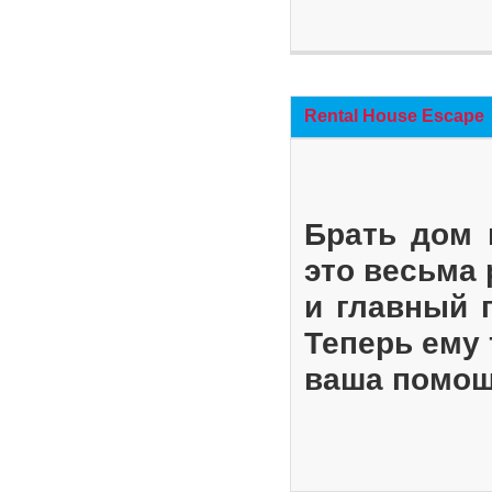
Rental House Escape
Брать дом 
это весьма
и главный 
Теперь ему 
ваша помощ