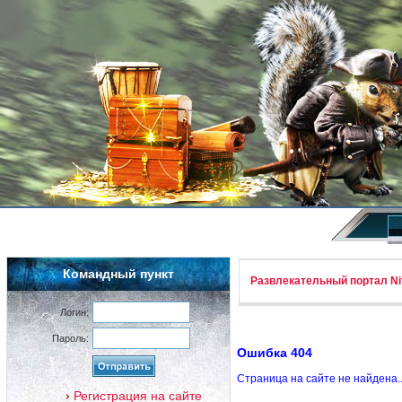
Командный пункт
Развлекательный портал Nif
Логин:
Пароль:
Ошибка 404
Страница на сайте не найдена.
Регистрация на сайте