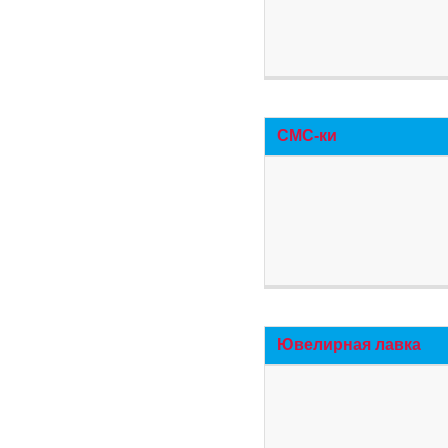
СМС-ки
Ювелирная лавка