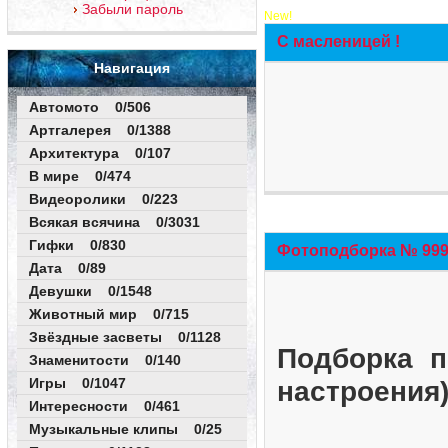
Забыли пароль
New!
С масленицей !
Навигация
Автомото 0/506
Артгалерея 0/1388
Архитектура 0/107
В мире 0/474
Видеоролики 0/223
Всякая всячина 0/3031
Гифки 0/830
Фотоподборка № 999 
Дата 0/89
Девушки 0/1548
Животный мир 0/715
Звёздные засветы 0/1128
Подборка п
Знаменитости 0/140
Игры 0/1047
настроения
Интересности 0/461
Музыкальные клипы 0/25