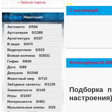
Забыли пароль
New!
С масленицей !
Навигация
Автомото 0/506
Артгалерея 0/1388
Архитектура 0/107
В мире 0/474
Видеоролики 0/223
Всякая всячина 0/3031
Гифки 0/830
Фотоподборка № 999 
Дата 0/89
Девушки 0/1548
Животный мир 0/715
Звёздные засветы 0/1128
Подборка п
Знаменитости 0/140
Игры 0/1047
настроения
Интересности 0/461
Музыкальные клипы 0/25