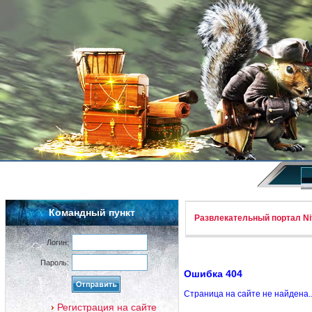
Командный пункт
Развлекательный портал Nif
Логин:
Пароль:
Ошибка 404
Страница на сайте не найдена.
Регистрация на сайте