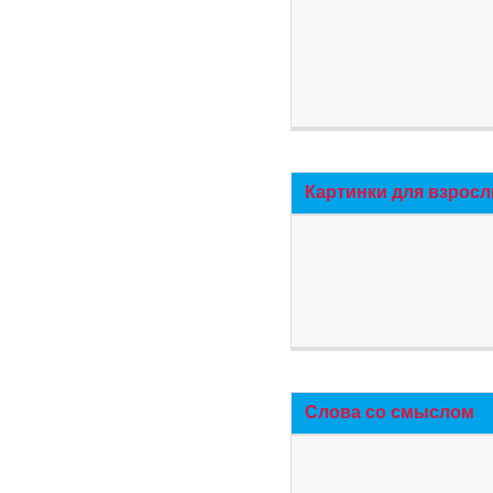
Картинки для взросл
Слова со смыслом