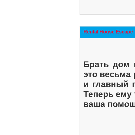
Rental House Escape
Брать дом 
это весьма
и главный 
Теперь ему 
ваша помощ