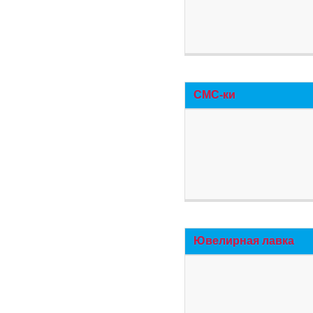
СМС-ки
Ювелирная лавка