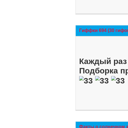
Гиффки 694 (30 гифо
Каждый раз 
Подборка п
Факты о солнечном 