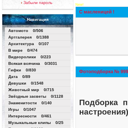
Забыли пароль
New!
С масленицей !
Навигация
Автомото 0/506
Артгалерея 0/1388
Архитектура 0/107
В мире 0/474
Видеоролики 0/223
Всякая всячина 0/3031
Гифки 0/830
Фотоподборка № 999 
Дата 0/89
Девушки 0/1548
Животный мир 0/715
Звёздные засветы 0/1128
Подборка п
Знаменитости 0/140
Игры 0/1047
настроения
Интересности 0/461
Музыкальные клипы 0/25