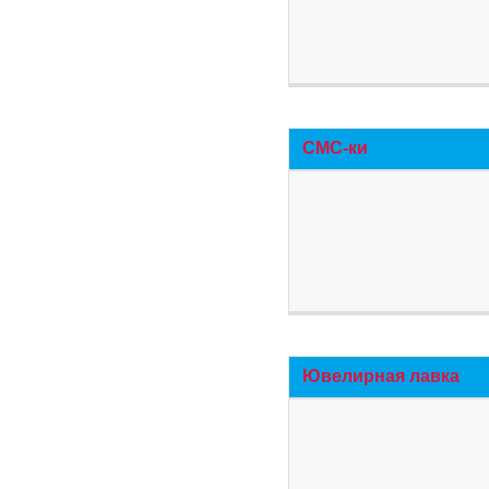
СМС-ки
Ювелирная лавка