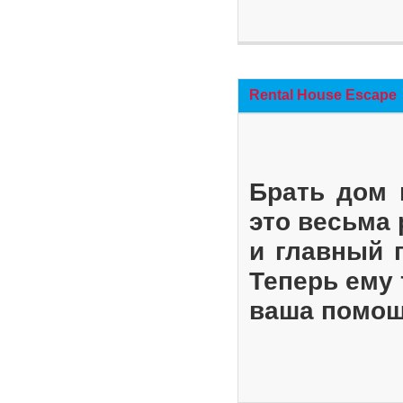
Rental House Escape
Брать дом 
это весьма
и главный 
Теперь ему 
ваша помощ