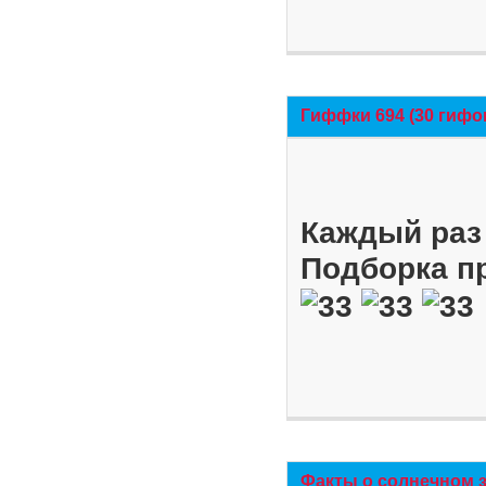
Гиффки 694 (30 гифо
Каждый раз 
Подборка п
Факты о солнечном 