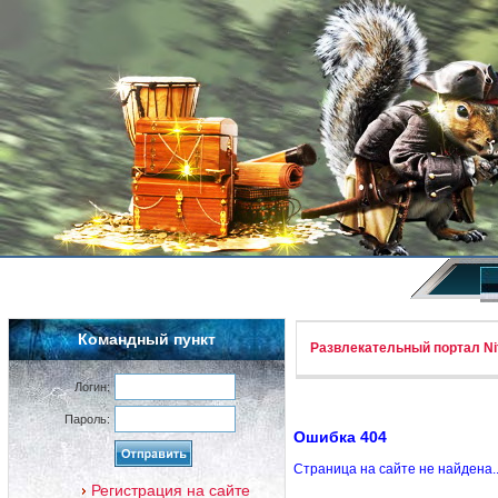
Командный пункт
Развлекательный портал Nif
Логин:
Пароль:
Ошибка 404
Страница на сайте не найдена.
Регистрация на сайте