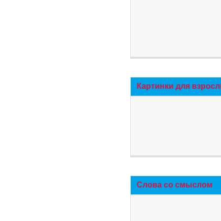
Картинки для взросл
Слова со смыслом