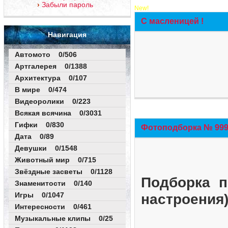
Забыли пароль
New!
С масленицей !
Навигация
Автомото 0/506
Артгалерея 0/1388
Архитектура 0/107
В мире 0/474
Видеоролики 0/223
Всякая всячина 0/3031
Гифки 0/830
Фотоподборка № 999 
Дата 0/89
Девушки 0/1548
Животный мир 0/715
Звёздные засветы 0/1128
Подборка п
Знаменитости 0/140
Игры 0/1047
настроения
Интересности 0/461
Музыкальные клипы 0/25