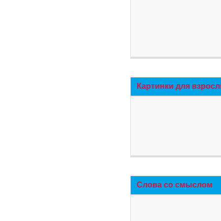
Картинки для взросл
Слова со смыслом