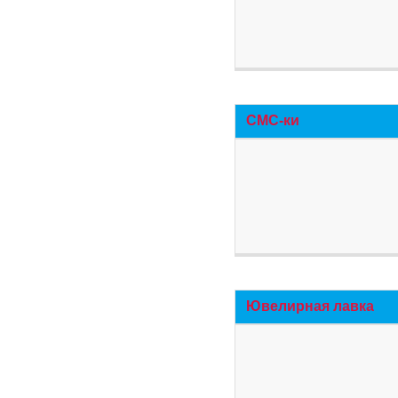
СМС-ки
Ювелирная лавка