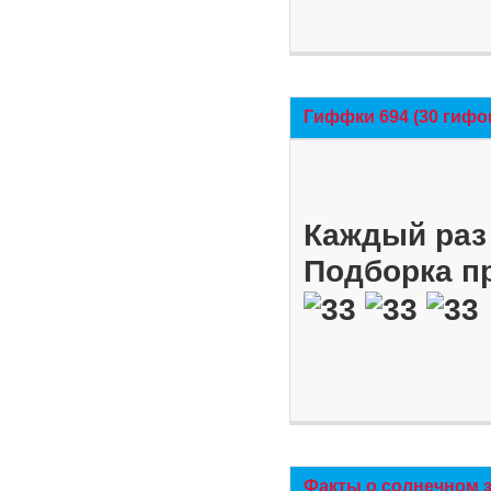
Гиффки 694 (30 гифо
Каждый раз 
Подборка п
Факты о солнечном 