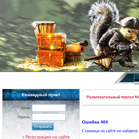
Командный пункт
Развлекательный портал Nif
Логин:
Пароль:
Ошибка 404
Страница на сайте не найдена.
Регистрация на сайте