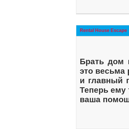
Rental House Escape
Брать дом 
это весьма
и главный 
Теперь ему 
ваша помощ