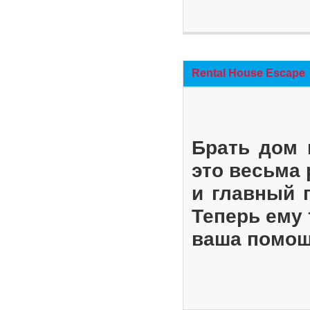
Rental House Escape
Брать дом 
это весьма
и главный 
Теперь ему 
ваша помощ