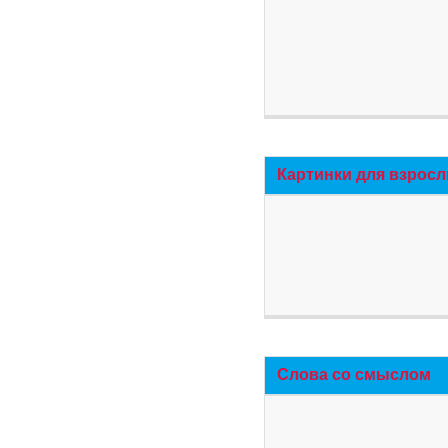
Картинки для взросл
Слова со смыслом