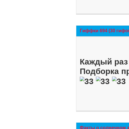
Гиффки 694 (30 гифо
Каждый раз 
Подборка п
Факты о солнечном 