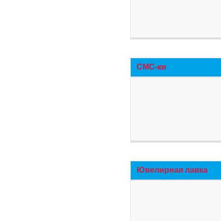
СМС-ки
Ювелирная лавка