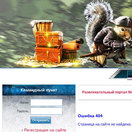
Командный пункт
Развлекательный портал Nif
Логин:
Пароль:
Ошибка 404
Страница на сайте не найдена.
Регистрация на сайте