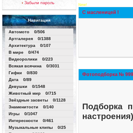
Забыли пароль
New!
С масленицей !
Навигация
Автомото 0/506
Артгалерея 0/1388
Архитектура 0/107
В мире 0/474
Видеоролики 0/223
Всякая всячина 0/3031
Гифки 0/830
Фотоподборка № 999 
Дата 0/89
Девушки 0/1548
Животный мир 0/715
Звёздные засветы 0/1128
Подборка п
Знаменитости 0/140
Игры 0/1047
настроения
Интересности 0/461
Музыкальные клипы 0/25