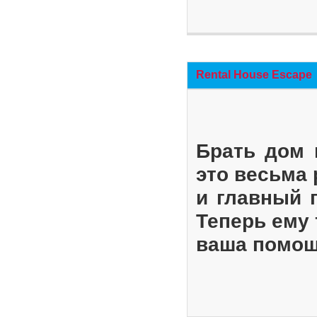
Rental House Escape
Брать дом 
это весьма
и главный 
Теперь ему 
ваша помощ