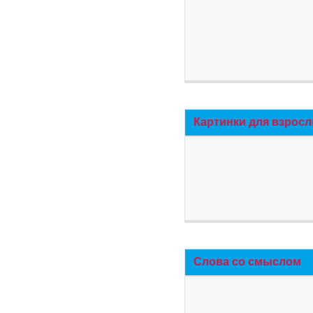
Картинки для взросл
Слова со смыслом