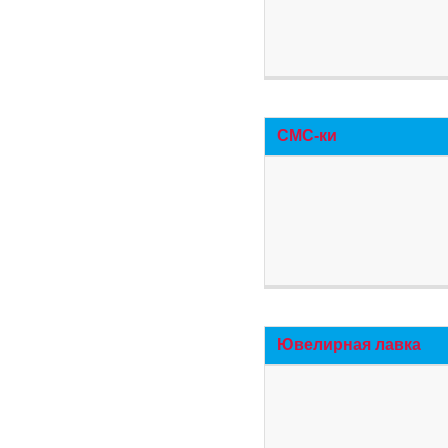
СМС-ки
Ювелирная лавка