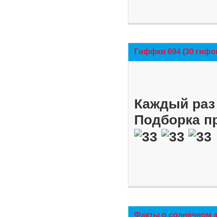
Гиффки 694 (30 гифо
Каждый раз 
Подборка п
Факты о солнечном 