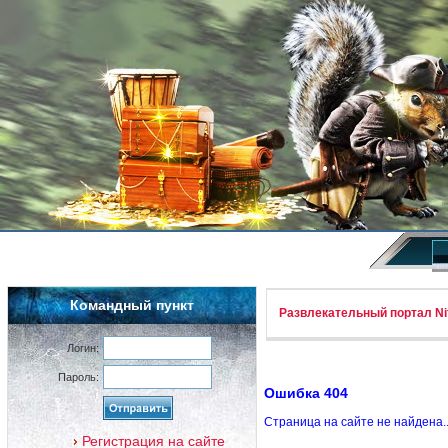
Командный пункт
Развлекательный портал Nif
Логин:
Пароль:
Ошибка 404
Страница на сайте не найдена.
Регистрация на сайте