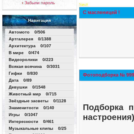
Забыли пароль
New!
С масленицей !
Навигация
Автомото 0/506
Артгалерея 0/1388
Архитектура 0/107
В мире 0/474
Видеоролики 0/223
Всякая всячина 0/3031
Гифки 0/830
Фотоподборка № 999 
Дата 0/89
Девушки 0/1548
Животный мир 0/715
Звёздные засветы 0/1128
Подборка п
Знаменитости 0/140
Игры 0/1047
настроения
Интересности 0/461
Музыкальные клипы 0/25