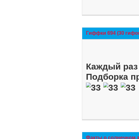
Гиффки 694 (30 гифо
Каждый раз 
Подборка п
Факты о солнечном 