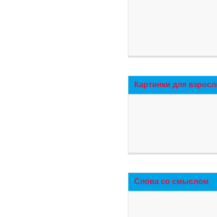
Картинки для взросл
Слова со смыслом