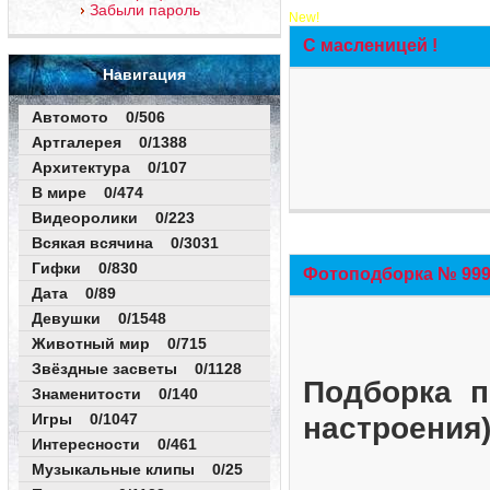
Забыли пароль
New!
С масленицей !
Навигация
Автомото 0/506
Артгалерея 0/1388
Архитектура 0/107
В мире 0/474
Видеоролики 0/223
Всякая всячина 0/3031
Гифки 0/830
Фотоподборка № 999 
Дата 0/89
Девушки 0/1548
Животный мир 0/715
Звёздные засветы 0/1128
Подборка п
Знаменитости 0/140
Игры 0/1047
настроения
Интересности 0/461
Музыкальные клипы 0/25