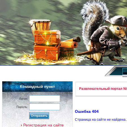
Командный пункт
Развлекательный портал Nif
Логин:
Пароль:
Ошибка 404
Страница на сайте не найдена.
Регистрация на сайте