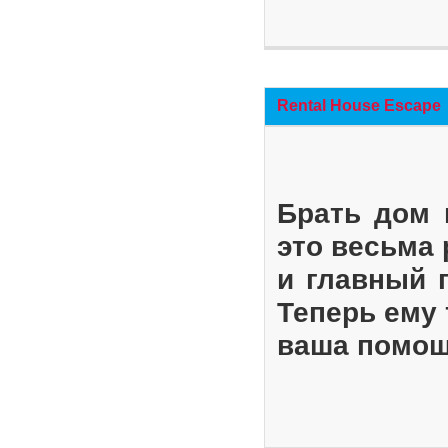
Rental House Escape
Брать дом 
это весьма
и главный 
Теперь ему 
ваша помощ