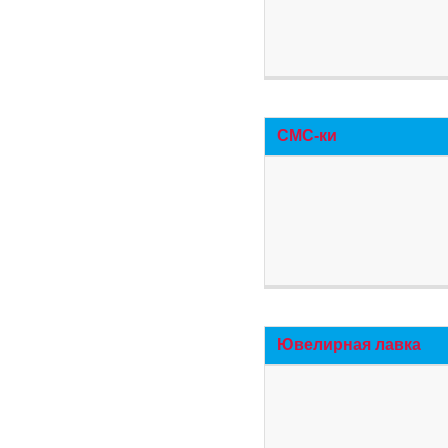
СМС-ки
Ювелирная лавка