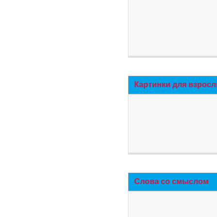
Картинки для взросл
Слова со смыслом