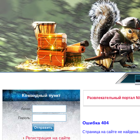
Командный пункт
Развлекательный портал Nif
Логин:
Пароль:
Ошибка 404
Страница на сайте не найдена.
Регистрация на сайте