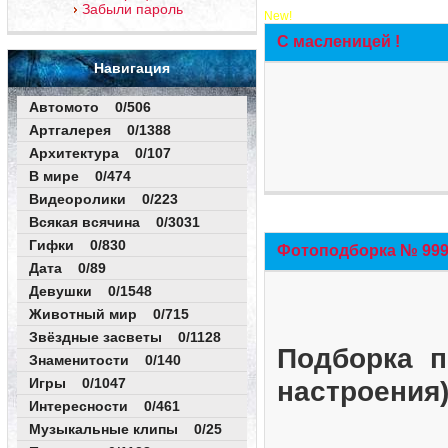
Забыли пароль
New!
С масленицей !
Навигация
Автомото 0/506
Артгалерея 0/1388
Архитектура 0/107
В мире 0/474
Видеоролики 0/223
Всякая всячина 0/3031
Гифки 0/830
Фотоподборка № 999 
Дата 0/89
Девушки 0/1548
Животный мир 0/715
Звёздные засветы 0/1128
Подборка п
Знаменитости 0/140
Игры 0/1047
настроения
Интересности 0/461
Музыкальные клипы 0/25