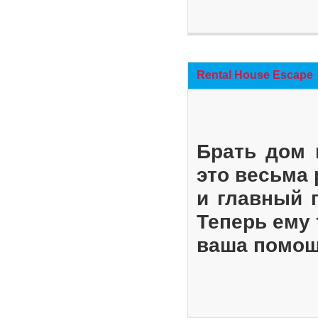
Rental House Escape
Брать дом 
это весьма
и главный 
Теперь ему 
ваша помощ