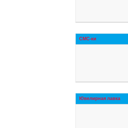
СМС-ки
Ювелирная лавка