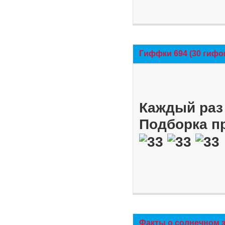
Гиффки 694 (30 гифо
Каждый раз 
Подборка п
Факты о солнечном 