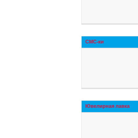
СМС-ки
Ювелирная лавка