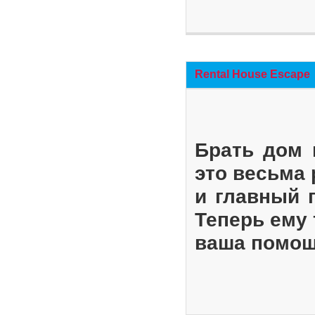
Rental House Escape
Брать дом 
это весьма
и главный 
Теперь ему 
ваша помощ