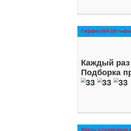
Гиффки 694 (30 гифо
Каждый раз 
Подборка п
Факты о солнечном 