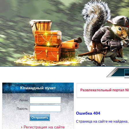
Командный пункт
Развлекательный портал Nif
Логин:
Пароль:
Ошибка 404
Страница на сайте не найдена.
Регистрация на сайте