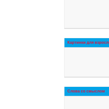
Картинки для взросл
Слова со смыслом