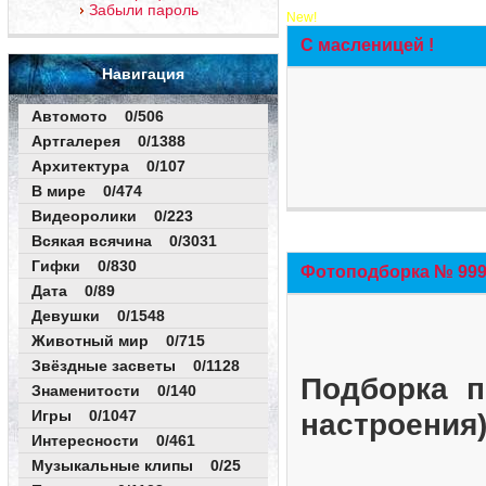
Забыли пароль
New!
С масленицей !
Навигация
Автомото 0/506
Артгалерея 0/1388
Архитектура 0/107
В мире 0/474
Видеоролики 0/223
Всякая всячина 0/3031
Гифки 0/830
Фотоподборка № 999 
Дата 0/89
Девушки 0/1548
Животный мир 0/715
Звёздные засветы 0/1128
Подборка п
Знаменитости 0/140
Игры 0/1047
настроения
Интересности 0/461
Музыкальные клипы 0/25