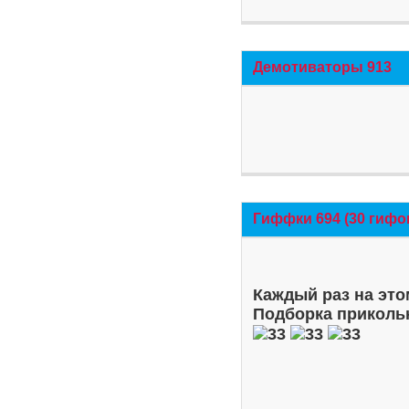
Демотиваторы 913
Гиффки 694 (30 гифо
Каждый раз на это
Подборка приколь