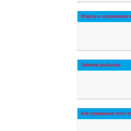
Факты о солнечном 
Зимняя рыбалка
Как прекрасен этот 