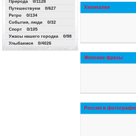
Природа 0/1128
Хихикалки
Путешествуем 0/627
Ретро 0/134
События, люди 0/32
Спорт 0/105
Ужасы нашего городка 0/98
Улыбаемся 0/4026
Женские фразы
Россия в фотографи