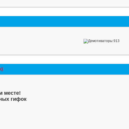
к)
м месте!
ных гифок