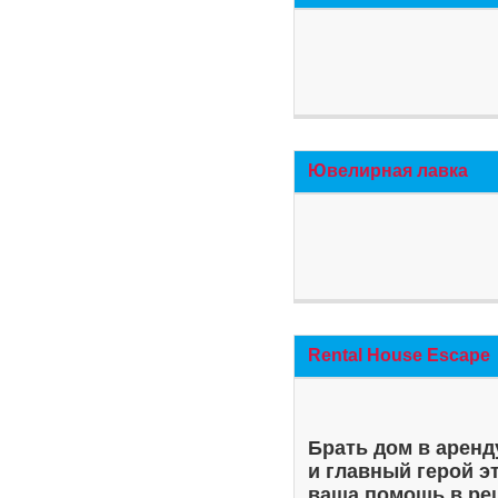
Ювелирная лавка
Rental House Escape
Брать дом в аренд
и главный герой э
ваша помощь в ре