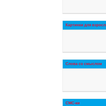
Картинки для взросл
Слова со смыслом
СМС-ки