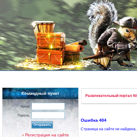
Командный пункт
Развлекательный портал Nif
Логин:
Пароль:
Ошибка 404
Страница на сайте не найдена.
Регистрация на сайте