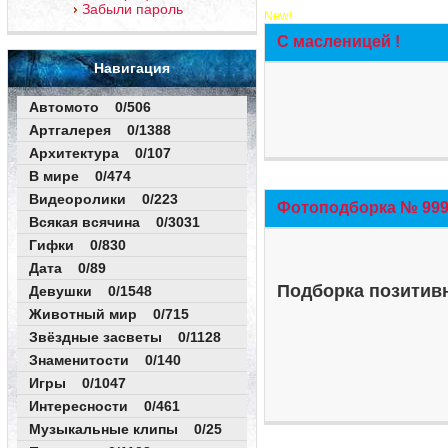
Забыли пароль
New!
С масленицей !
Навигация
Автомото 0/506
Артгалерея 0/1388
Архитектура 0/107
В мире 0/474
Видеоролики 0/223
Фотоподборка № 999 
Всякая всячина 0/3031
Гифки 0/830
Дата 0/89
Подборка позитивн
Девушки 0/1548
Животный мир 0/715
Звёздные засветы 0/1128
Знаменитости 0/140
Игры 0/1047
Интересности 0/461
Музыкальные клипы 0/25