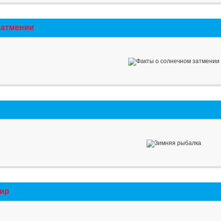
затмении
мир