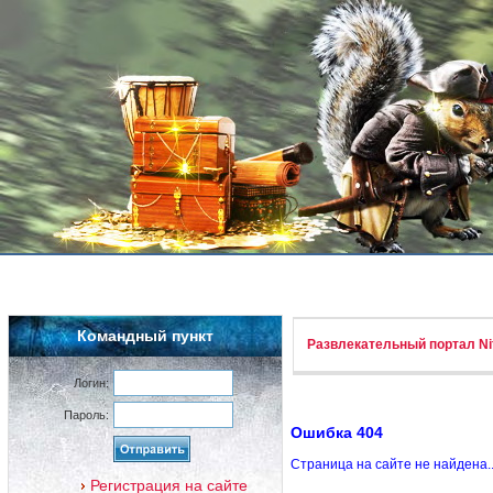
Командный пункт
Развлекательный портал Nif
Логин:
Пароль:
Ошибка 404
Страница на сайте не найдена.
Регистрация на сайте