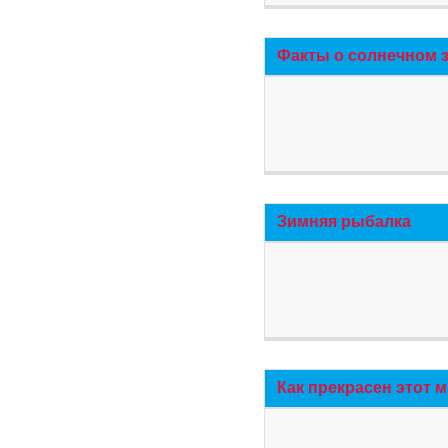
Факты о солнечном 
Зимняя рыбалка
Как прекрасен этот 