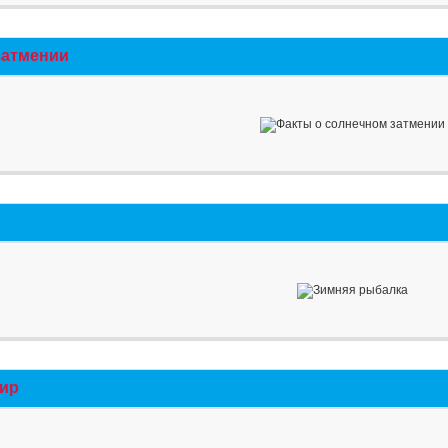
затмении
мир