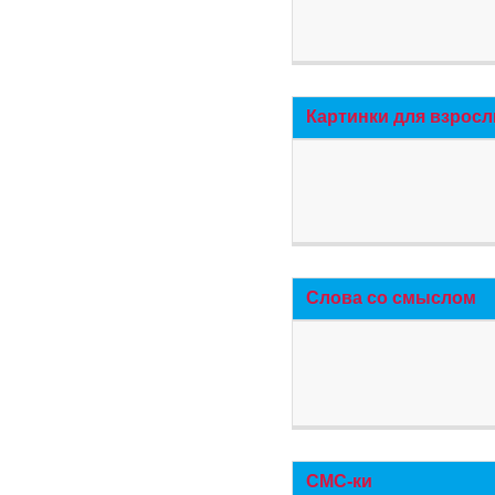
Картинки для взросл
Слова со смыслом
СМС-ки