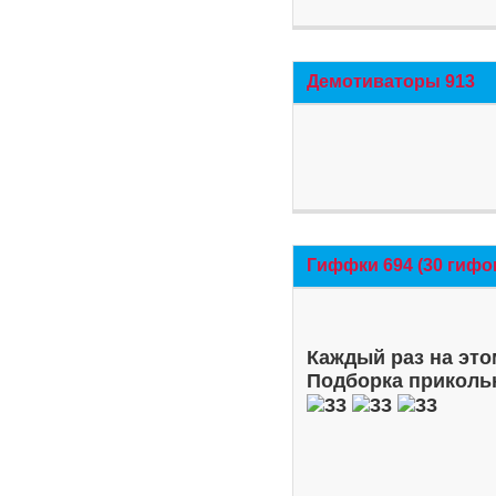
Демотиваторы 913
Гиффки 694 (30 гифо
Каждый раз на это
Подборка приколь