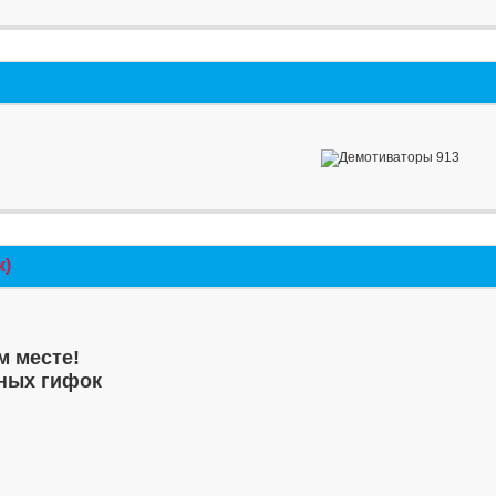
к)
м месте!
ных гифок