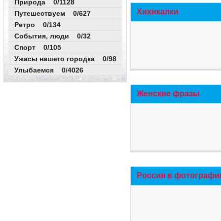
Природа 0/1128
Хихикалки
Путешествуем 0/627
Ретро 0/134
События, люди 0/32
Спорт 0/105
Ужасы нашего городка 0/98
Улыбаемся 0/4026
Женские фразы
Россия в фотографи