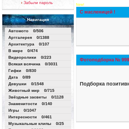
Забыли пароль
New!
С масленицей !
Навигация
Автомото 0/506
Артгалерея 0/1388
Архитектура 0/107
В мире 0/474
Видеоролики 0/223
Фотоподборка № 999 
Всякая всячина 0/3031
Гифки 0/830
Дата 0/89
Подборка позитивн
Девушки 0/1548
Животный мир 0/715
Звёздные засветы 0/1128
Знаменитости 0/140
Игры 0/1047
Интересности 0/461
Музыкальные клипы 0/25