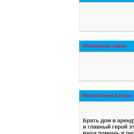
Ювелирная лавка
Rental House Escape
Брать дом в аренд
и главный герой э
ваша помощь в ре