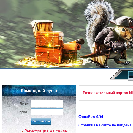
Командный пункт
Развлекательный портал Nif
Логин:
Пароль:
Ошибка 404
Страница на сайте не найдена.
Регистрация на сайте