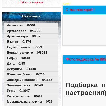
Забыли пароль
New!
С масленицей !
Навигация
Автомото 0/506
Артгалерея 0/1388
Архитектура 0/107
В мире 0/474
Видеоролики 0/223
Всякая всячина 0/3031
Гифки 0/830
Фотоподборка № 999 
Дата 0/89
Девушки 0/1548
Животный мир 0/715
Звёздные засветы 0/1128
Подборка п
Знаменитости 0/140
Игры 0/1047
настроения
Интересности 0/461
Музыкальные клипы 0/25