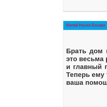
Rental House Escape
Брать дом 
это весьма
и главный 
Теперь ему 
ваша помощ