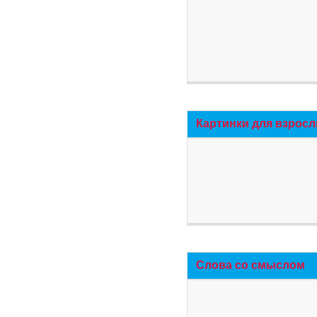
Картинки для взросл
Слова со смыслом