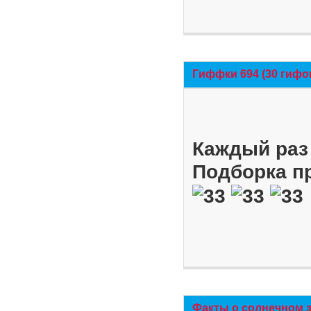
Гиффки 694 (30 гифо
Каждый раз 
Подборка п
Факты о солнечном 