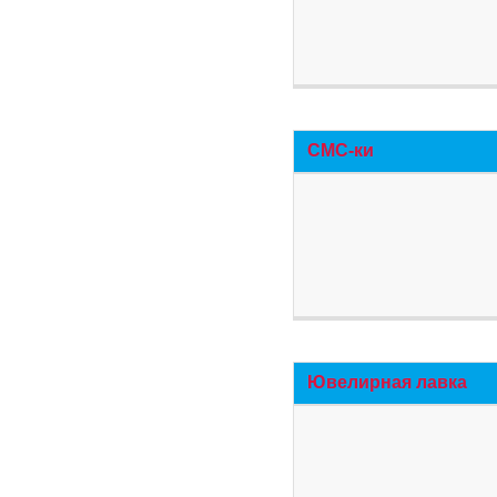
СМС-ки
Ювелирная лавка