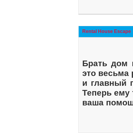
Rental House Escape
Брать дом 
это весьма
и главный 
Теперь ему 
ваша помощ