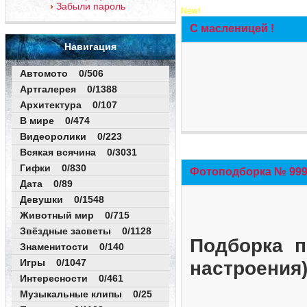
Забыли пароль
New!
С масленицей !
Навигация
Автомото 0/506
Артгалерея 0/1388
Архитектура 0/107
В мире 0/474
Видеоролики 0/223
Всякая всячина 0/3031
Гифки 0/830
Фотоподборка № 999 
Дата 0/89
Девушки 0/1548
Животный мир 0/715
Звёздные засветы 0/1128
Подборка п
Знаменитости 0/140
Игры 0/1047
настроения
Интересности 0/461
Музыкальные клипы 0/25