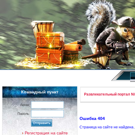
Командный пункт
Развлекательный портал Nif
Логин:
Пароль:
Ошибка 404
Страница на сайте не найдена.
Регистрация на сайте