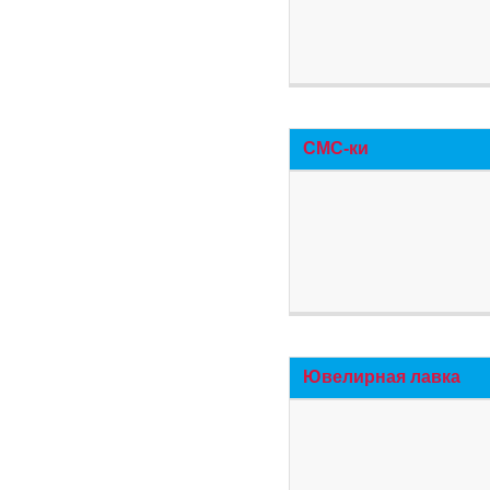
СМС-ки
Ювелирная лавка