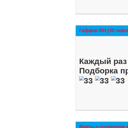
Гиффки 694 (30 гифо
Каждый раз 
Подборка п
Факты о солнечном 