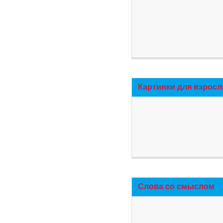
Картинки для взросл
Слова со смыслом