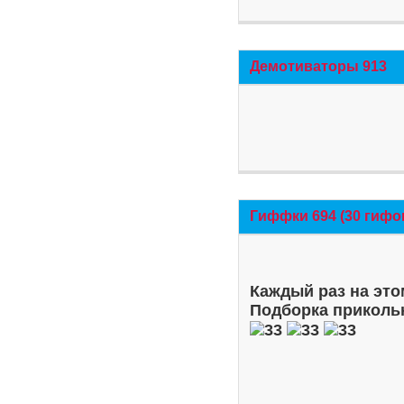
Демотиваторы 913
Гиффки 694 (30 гифо
Каждый раз на это
Подборка приколь