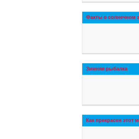
Факты о солнечном 
Зимняя рыбалка
Как прекрасен этот 