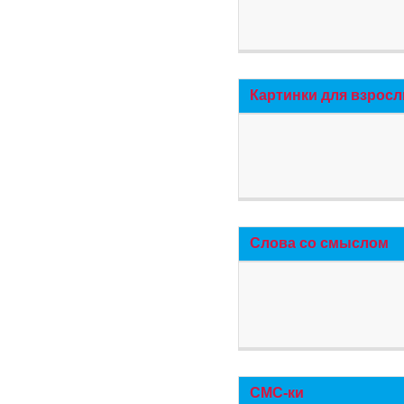
Картинки для взросл
Слова со смыслом
СМС-ки