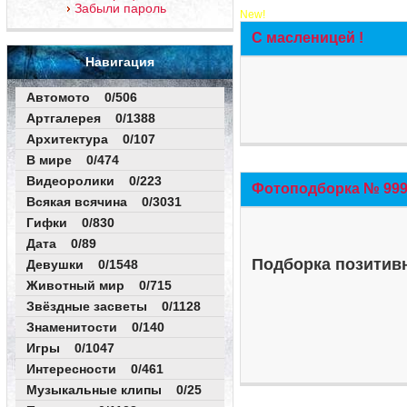
Забыли пароль
New!
С масленицей !
Навигация
Автомото 0/506
Артгалерея 0/1388
Архитектура 0/107
В мире 0/474
Видеоролики 0/223
Фотоподборка № 999 
Всякая всячина 0/3031
Гифки 0/830
Дата 0/89
Подборка позитивн
Девушки 0/1548
Животный мир 0/715
Звёздные засветы 0/1128
Знаменитости 0/140
Игры 0/1047
Интересности 0/461
Музыкальные клипы 0/25