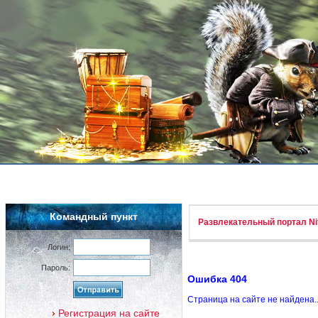
Командный пункт
Развлекательный портал Nif
Логин:
Пароль:
Ошибка 404
Страница на сайте не найдена.
Регистрация на сайте