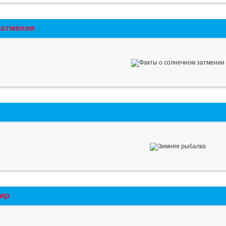
затмении
мир