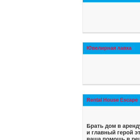
Ювелирная лавка
Rental House Escape
Брать дом в аренд
и главный герой э
ваша помощь в ре