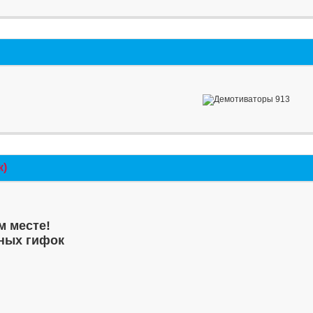
к)
м месте!
ных гифок