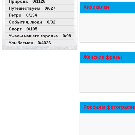
Природа 0/1128
Хихикалки
Путешествуем 0/627
Ретро 0/134
События, люди 0/32
Спорт 0/105
Ужасы нашего городка 0/98
Улыбаемся 0/4026
Женские фразы
Россия в фотографи