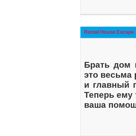
Rental House Escape
Брать дом 
это весьма
и главный 
Теперь ему 
ваша помощ