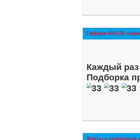
Гиффки 694 (30 гифо
Каждый раз 
Подборка п
Факты о солнечном 