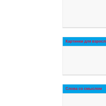
Картинки для взросл
Слова со смыслом