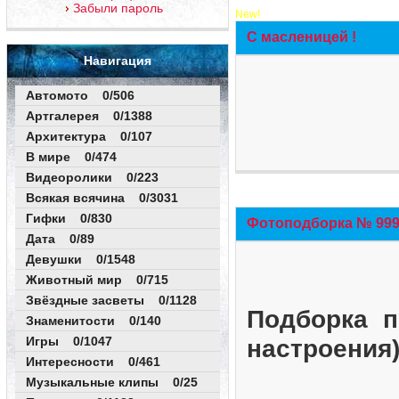
Забыли пароль
New!
С масленицей !
Навигация
Автомото 0/506
Артгалерея 0/1388
Архитектура 0/107
В мире 0/474
Видеоролики 0/223
Всякая всячина 0/3031
Гифки 0/830
Фотоподборка № 999 
Дата 0/89
Девушки 0/1548
Животный мир 0/715
Звёздные засветы 0/1128
Подборка п
Знаменитости 0/140
Игры 0/1047
настроения
Интересности 0/461
Музыкальные клипы 0/25