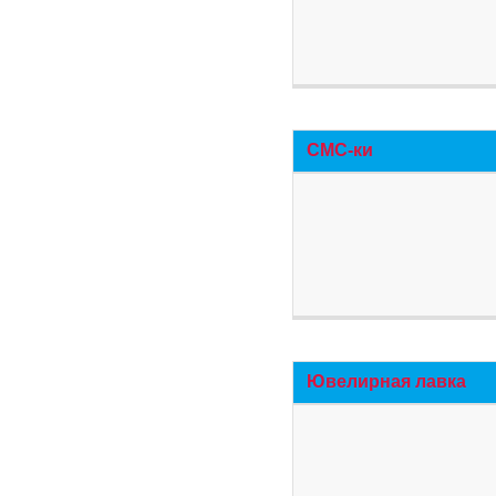
СМС-ки
Ювелирная лавка