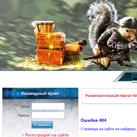
Командный пункт
Развлекательный портал Nif
Логин:
Пароль:
Ошибка 404
Страница на сайте не найдена.
Регистрация на сайте