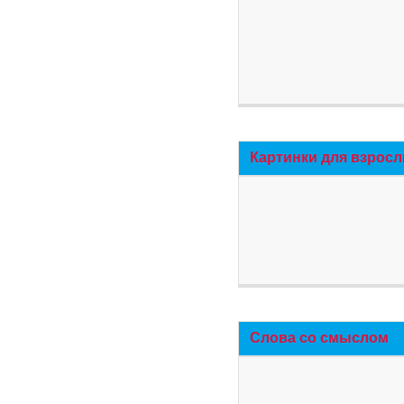
Картинки для взросл
Слова со смыслом