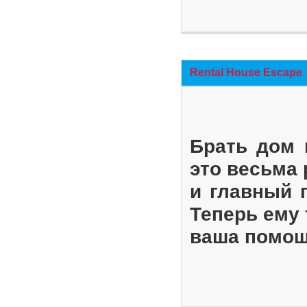
Rental House Escape
Брать дом 
это весьма
и главный 
Теперь ему 
ваша помощ