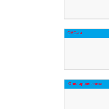
СМС-ки
Ювелирная лавка