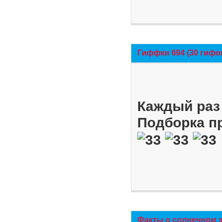
Гиффки 694 (30 гифо
Каждый раз 
Подборка п
Факты о солнечном 