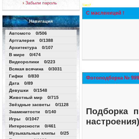
Забыли пароль
New!
С масленицей !
Навигация
Автомото 0/506
Артгалерея 0/1388
Архитектура 0/107
В мире 0/474
Видеоролики 0/223
Всякая всячина 0/3031
Гифки 0/830
Фотоподборка № 999 
Дата 0/89
Девушки 0/1548
Животный мир 0/715
Звёздные засветы 0/1128
Подборка п
Знаменитости 0/140
Игры 0/1047
настроения
Интересности 0/461
Музыкальные клипы 0/25