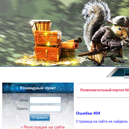
Командный пункт
Развлекательный портал Nif
Логин:
Пароль:
Ошибка 404
Страница на сайте не найдена.
Регистрация на сайте