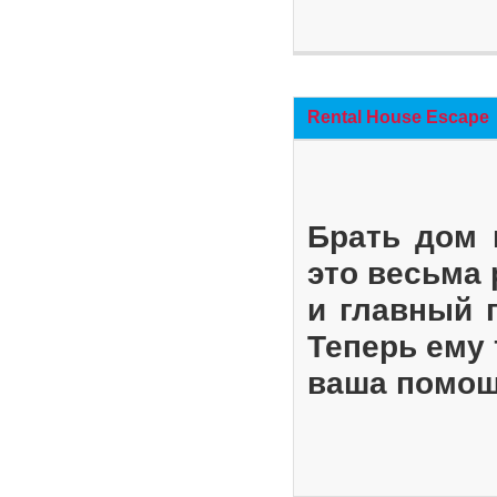
Rental House Escape
Брать дом 
это весьма
и главный 
Теперь ему 
ваша помощ