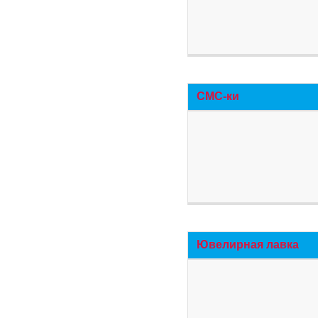
СМС-ки
Ювелирная лавка