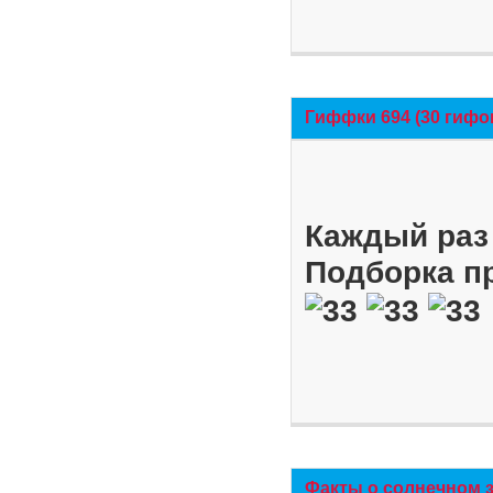
Гиффки 694 (30 гифо
Каждый раз 
Подборка п
Факты о солнечном 