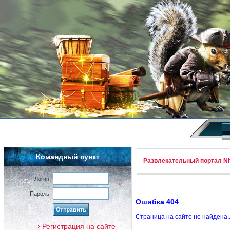
Командный пункт
Развлекательный портал Nif
Логин:
Пароль:
Ошибка 404
Страница на сайте не найдена.
Регистрация на сайте