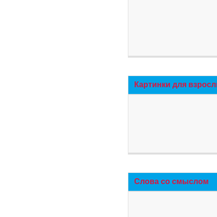
Картинки для взросл
Слова со смыслом