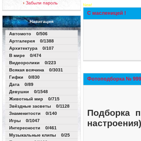
Забыли пароль
New!
С масленицей !
Навигация
Автомото 0/506
Артгалерея 0/1388
Архитектура 0/107
В мире 0/474
Видеоролики 0/223
Всякая всячина 0/3031
Гифки 0/830
Фотоподборка № 999 
Дата 0/89
Девушки 0/1548
Животный мир 0/715
Звёздные засветы 0/1128
Подборка п
Знаменитости 0/140
Игры 0/1047
настроения
Интересности 0/461
Музыкальные клипы 0/25