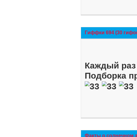
Гиффки 694 (30 гифо
Каждый раз 
Подборка п
Факты о солнечном 