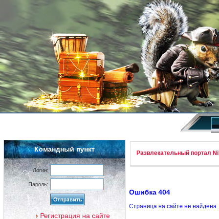
Командный пункт
Развлекательный портал Nif
Логин:
Пароль:
Ошибка 404
Страница на сайте не найдена.
Регистрация на сайте