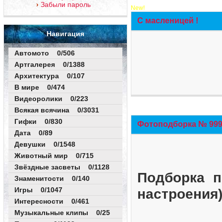
Забыли пароль
New!
С масленицей !
Навигация
Автомото 0/506
Артгалерея 0/1388
Архитектура 0/107
В мире 0/474
Видеоролики 0/223
Всякая всячина 0/3031
Гифки 0/830
Фотоподборка № 999 
Дата 0/89
Девушки 0/1548
Животный мир 0/715
Звёздные засветы 0/1128
Подборка п
Знаменитости 0/140
Игры 0/1047
настроения
Интересности 0/461
Музыкальные клипы 0/25