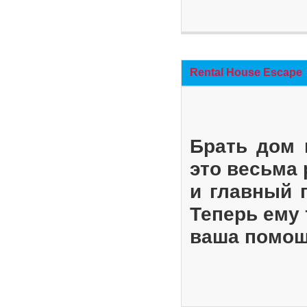
Rental House Escape
Брать дом 
это весьма
и главный 
Теперь ему 
ваша помощ