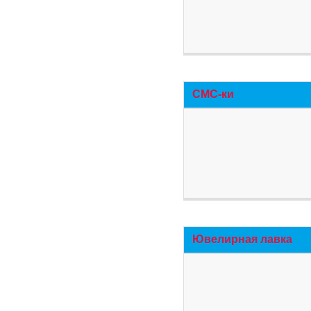
СМС-ки
Ювелирная лавка