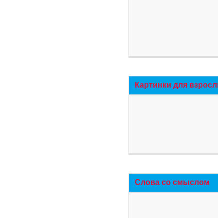
Картинки для взросл
Слова со смыслом