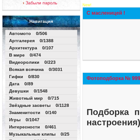
Забыли пароль
New!
С масленицей !
Навигация
Автомото 0/506
Артгалерея 0/1388
Архитектура 0/107
В мире 0/474
Видеоролики 0/223
Всякая всячина 0/3031
Гифки 0/830
Фотоподборка № 999 
Дата 0/89
Девушки 0/1548
Животный мир 0/715
Звёздные засветы 0/1128
Подборка п
Знаменитости 0/140
Игры 0/1047
настроения
Интересности 0/461
Музыкальные клипы 0/25