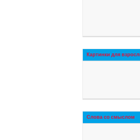
Картинки для взросл
Слова со смыслом