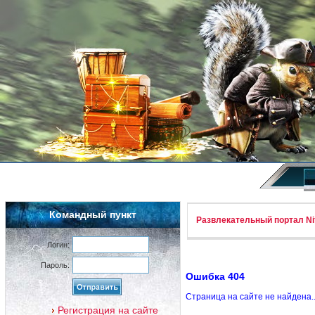
Командный пункт
Развлекательный портал Nif
Логин:
Пароль:
Ошибка 404
Страница на сайте не найдена.
Регистрация на сайте