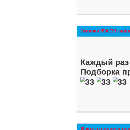
Гиффки 694 (30 гифо
Каждый раз 
Подборка п
Факты о солнечном 