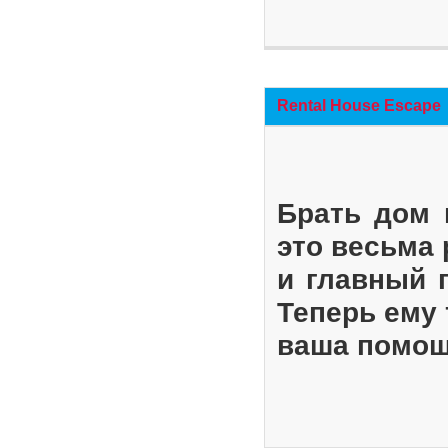
Rental House Escape
Брать дом 
это весьма
и главный 
Теперь ему 
ваша помощ