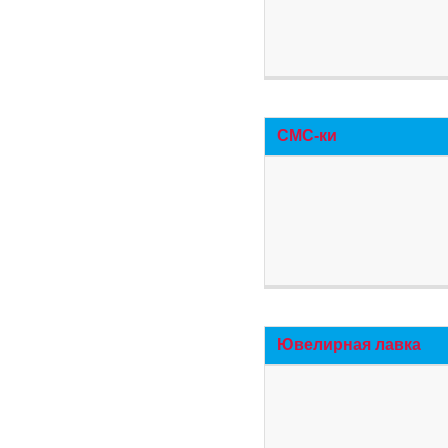
СМС-ки
Ювелирная лавка