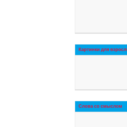
Картинки для взросл
Слова со смыслом