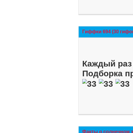
Гиффки 694 (30 гифо
Каждый раз 
Подборка п
Факты о солнечном 