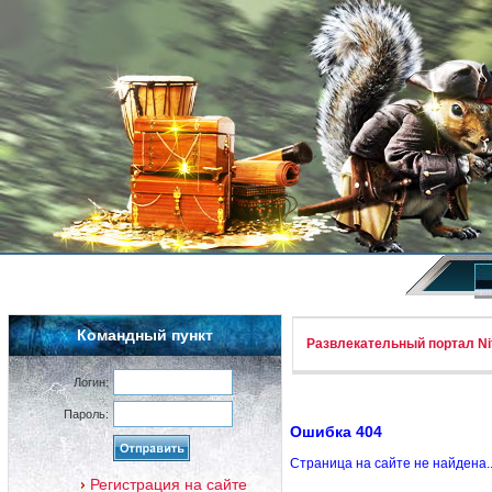
Командный пункт
Развлекательный портал Nif
Логин:
Пароль:
Ошибка 404
Страница на сайте не найдена.
Регистрация на сайте