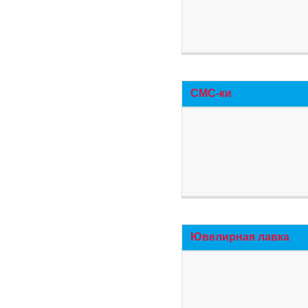
СМС-ки
Ювелирная лавка