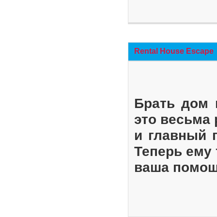
Rental House Escape
Брать дом 
это весьма
и главный 
Теперь ему 
ваша помощ