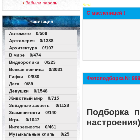
Забыли пароль
New!
С масленицей !
Навигация
Автомото 0/506
Артгалерея 0/1388
Архитектура 0/107
В мире 0/474
Видеоролики 0/223
Всякая всячина 0/3031
Гифки 0/830
Фотоподборка № 999 
Дата 0/89
Девушки 0/1548
Животный мир 0/715
Звёздные засветы 0/1128
Подборка п
Знаменитости 0/140
Игры 0/1047
настроения
Интересности 0/461
Музыкальные клипы 0/25