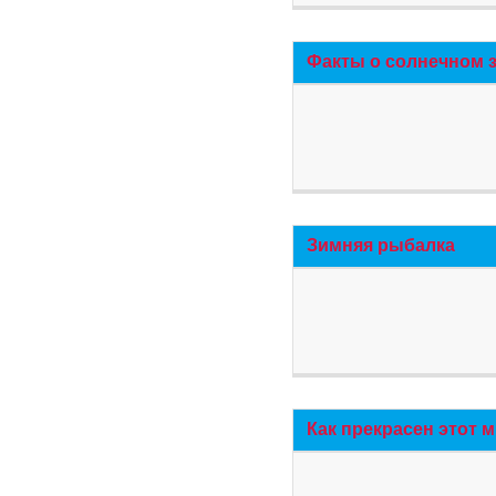
Факты о солнечном 
Зимняя рыбалка
Как прекрасен этот 