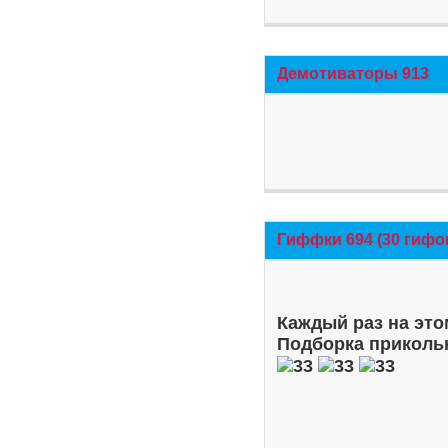
Демотиваторы 913
Гиффки 694 (30 гифо
Каждый раз на это
Подборка приколь