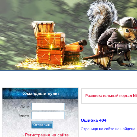
Командный пункт
Развлекательный портал Nif
Логин:
Пароль:
Ошибка 404
Страница на сайте не найдена.
Регистрация на сайте