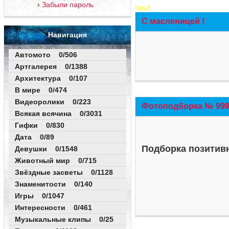
Забыли пароль
New!
С масленицей !
Навигация
Автомото 0/506
Артгалерея 0/1388
Архитектура 0/107
В мире 0/474
Видеоролики 0/223
Фотоподборка № 999 
Всякая всячина 0/3031
Гифки 0/830
Дата 0/89
Подборка позитивн
Девушки 0/1548
Животный мир 0/715
Звёздные засветы 0/1128
Знаменитости 0/140
Игры 0/1047
Интересности 0/461
Музыкальные клипы 0/25