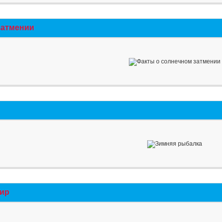
затмении
мир