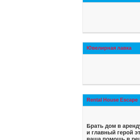
Ювелирная лавка
Rental House Escape
Брать дом в аренд
и главный герой э
ваша помощь в ре