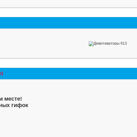
к)
м месте!
ных гифок