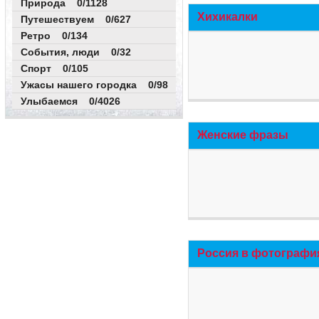
Природа 0/1128
Хихикалки
Путешествуем 0/627
Ретро 0/134
События, люди 0/32
Спорт 0/105
Ужасы нашего городка 0/98
Улыбаемся 0/4026
Женские фразы
Россия в фотографи