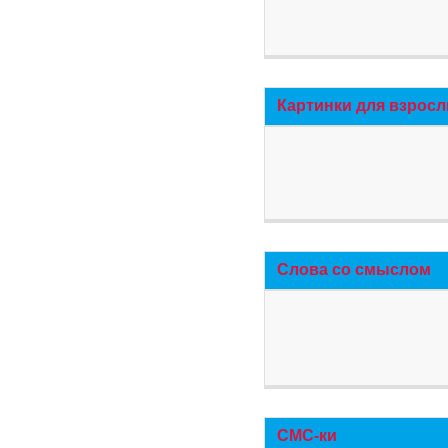
Картинки для взросл
Слова со смыслом
СМС-ки