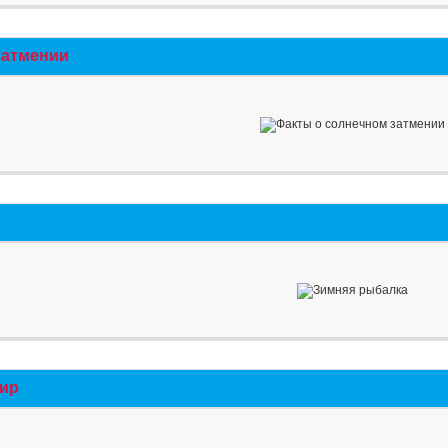
затмении
мир