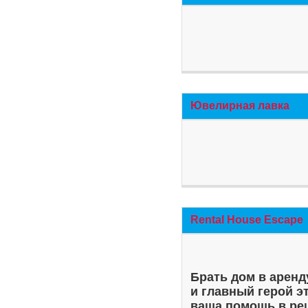
Ювелирная лавка
Rental House Escape
Брать дом в аренд
и главный герой э
ваша помощь в ре