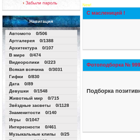
Забыли пароль
New!
С масленицей !
Навигация
Автомото 0/506
Артгалерея 0/1388
Архитектура 0/107
В мире 0/474
Видеоролики 0/223
Фотоподборка № 999 
Всякая всячина 0/3031
Гифки 0/830
Дата 0/89
Подборка позитивн
Девушки 0/1548
Животный мир 0/715
Звёздные засветы 0/1128
Знаменитости 0/140
Игры 0/1047
Интересности 0/461
Музыкальные клипы 0/25