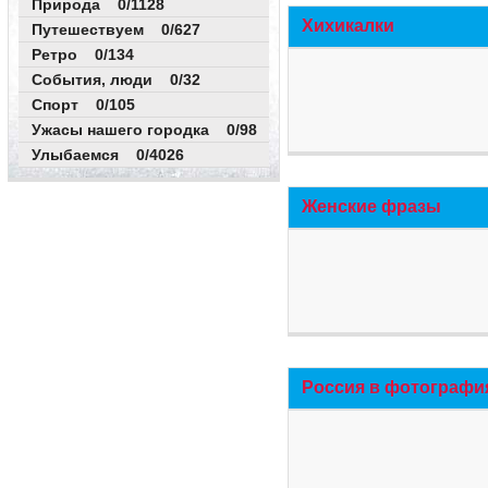
Природа 0/1128
Хихикалки
Путешествуем 0/627
Ретро 0/134
События, люди 0/32
Спорт 0/105
Ужасы нашего городка 0/98
Улыбаемся 0/4026
Женские фразы
Россия в фотографи