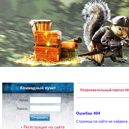
Командный пункт
Развлекательный портал Nif
Логин:
Пароль:
Ошибка 404
Страница на сайте не найдена.
Регистрация на сайте