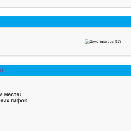
к)
м месте!
ных гифок