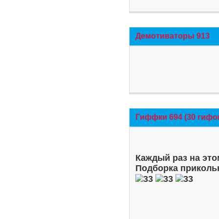
Демотиваторы 913
Гиффки 694 (30 гифо
Каждый раз на это
Подборка приколь