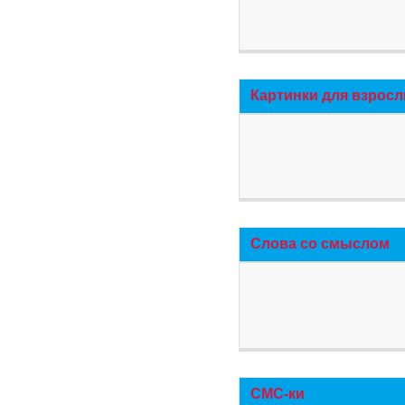
Картинки для взросл
Слова со смыслом
СМС-ки