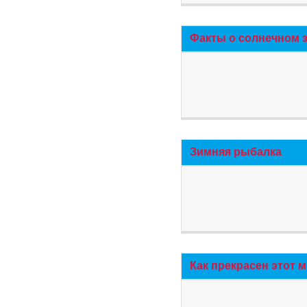
Факты о солнечном 
Зимняя рыбалка
Как прекрасен этот 