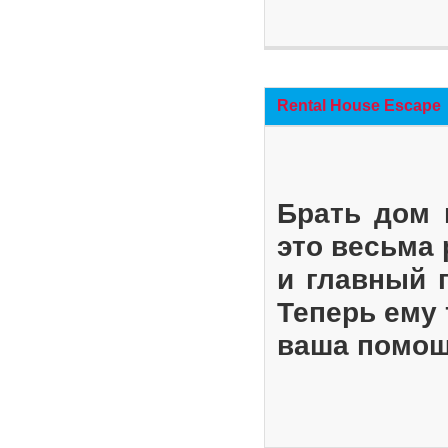
Rental House Escape
Брать дом 
это весьма
и главный 
Теперь ему 
ваша помощ