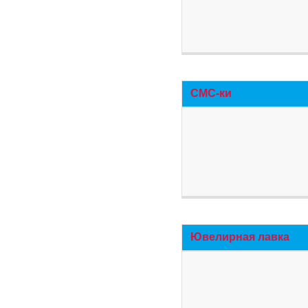
СМС-ки
Ювелирная лавка