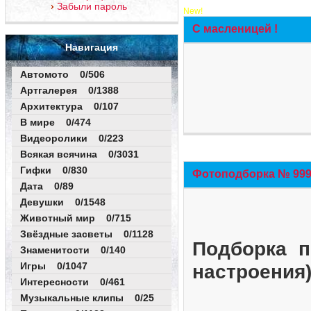
Забыли пароль
New!
С масленицей !
Навигация
Автомото 0/506
Артгалерея 0/1388
Архитектура 0/107
В мире 0/474
Видеоролики 0/223
Всякая всячина 0/3031
Гифки 0/830
Фотоподборка № 999 
Дата 0/89
Девушки 0/1548
Животный мир 0/715
Звёздные засветы 0/1128
Подборка п
Знаменитости 0/140
Игры 0/1047
настроения
Интересности 0/461
Музыкальные клипы 0/25