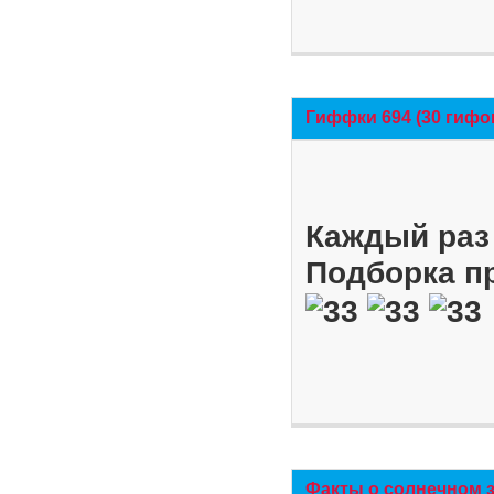
Гиффки 694 (30 гифо
Каждый раз 
Подборка п
Факты о солнечном 