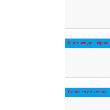
Картинки для взросл
Слова со смыслом