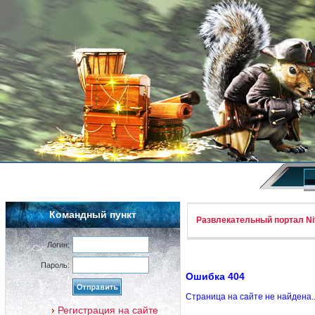
Командный пункт
Развлекательный портал Nif
Логин:
Пароль:
Ошибка 404
Страница на сайте не найдена.
Регистрация на сайте