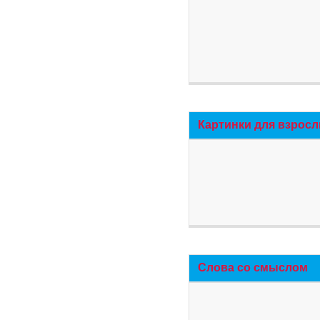
Картинки для взросл
Слова со смыслом