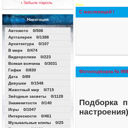
Забыли пароль
New!
С масленицей !
Навигация
Автомото 0/506
Артгалерея 0/1388
Архитектура 0/107
В мире 0/474
Видеоролики 0/223
Всякая всячина 0/3031
Гифки 0/830
Фотоподборка № 999 
Дата 0/89
Девушки 0/1548
Животный мир 0/715
Звёздные засветы 0/1128
Подборка п
Знаменитости 0/140
Игры 0/1047
настроения
Интересности 0/461
Музыкальные клипы 0/25