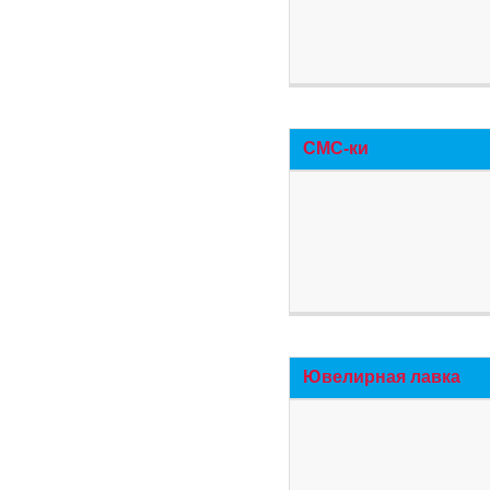
СМС-ки
Ювелирная лавка