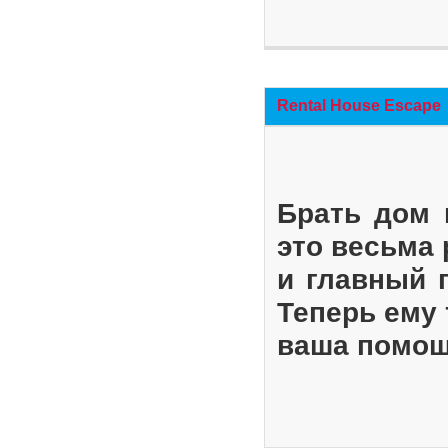
Rental House Escape
Брать дом 
это весьма
и главный 
Теперь ему 
ваша помощ