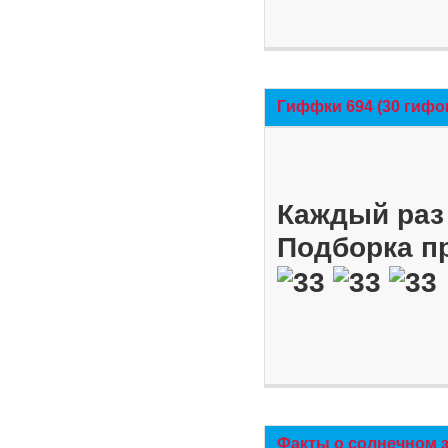
Гиффки 694 (30 гифо
Каждый раз 
Подборка п
Факты о солнечном 