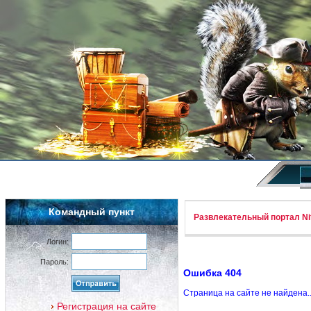
Командный пункт
Развлекательный портал Nif
Логин:
Пароль:
Ошибка 404
Страница на сайте не найдена.
Регистрация на сайте