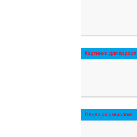
Картинки для взросл
Слова со смыслом