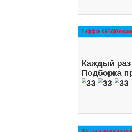
Гиффки 694 (30 гифо
Каждый раз 
Подборка п
Факты о солнечном 