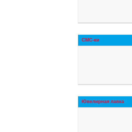
СМС-ки
Ювелирная лавка