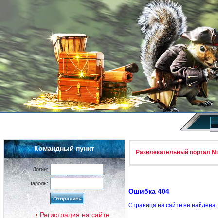
Командный пункт
Развлекательный портал Nif
Логин:
Пароль:
Ошибка 404
Страница на сайте не найдена.
Регистрация на сайте