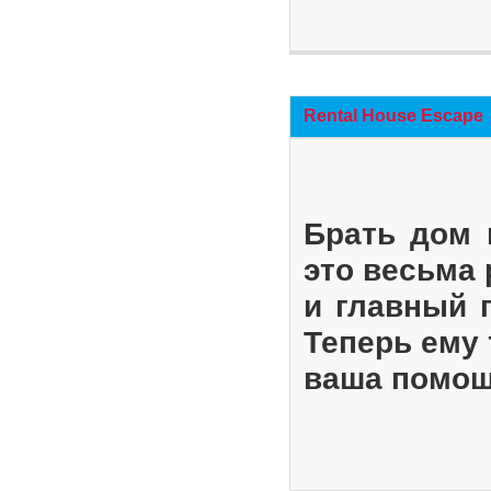
Rental House Escape
Брать дом 
это весьма
и главный 
Теперь ему 
ваша помощ