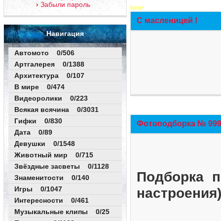
Забыли пароль
New!
С масленицей !
Навигация
Автомото 0/506
Артгалерея 0/1388
Архитектура 0/107
В мире 0/474
Видеоролики 0/223
Всякая всячина 0/3031
Гифки 0/830
Фотоподборка № 999 
Дата 0/89
Девушки 0/1548
Животный мир 0/715
Звёздные засветы 0/1128
Подборка п
Знаменитости 0/140
Игры 0/1047
настроения
Интересности 0/461
Музыкальные клипы 0/25