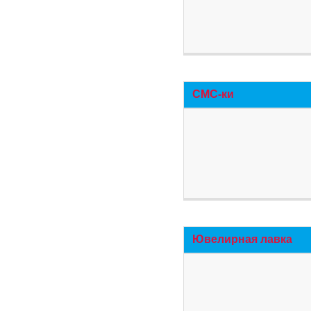
СМС-ки
Ювелирная лавка