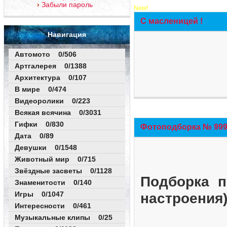
Забыли пароль
New!
С масленицей !
Навигация
Автомото 0/506
Артгалерея 0/1388
Архитектура 0/107
В мире 0/474
Видеоролики 0/223
Всякая всячина 0/3031
Гифки 0/830
Фотоподборка № 999 
Дата 0/89
Девушки 0/1548
Животный мир 0/715
Звёздные засветы 0/1128
Подборка п
Знаменитости 0/140
Игры 0/1047
настроения
Интересности 0/461
Музыкальные клипы 0/25