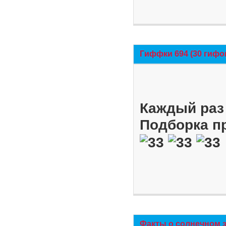
Гиффки 694 (30 гифо
Каждый раз 
Подборка п
Факты о солнечном 