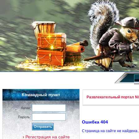
Командный пункт
Развлекательный портал Nif
Логин:
Пароль:
Ошибка 404
Страница на сайте не найдена.
Регистрация на сайте