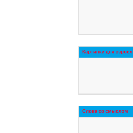
Картинки для взросл
Слова со смыслом