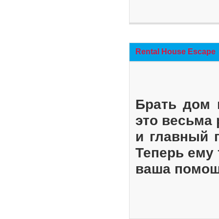
Rental House Escape
Брать дом 
это весьма
и главный 
Теперь ему 
ваша помощ