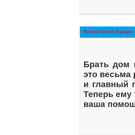
Rental House Escape
Брать дом 
это весьма
и главный 
Теперь ему 
ваша помощ