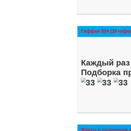
Гиффки 694 (30 гифо
Каждый раз 
Подборка п
Факты о солнечном 