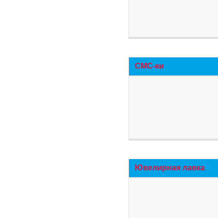
СМС-ки
Ювелирная лавка