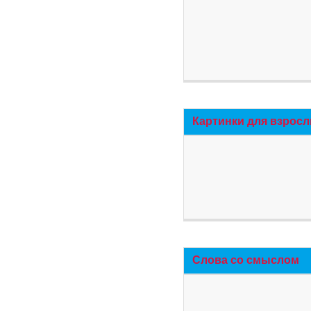
Картинки для взросл
Слова со смыслом