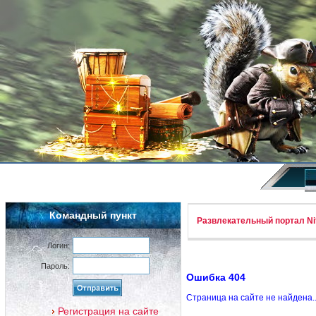
Командный пункт
Развлекательный портал Nif
Логин:
Пароль:
Ошибка 404
Страница на сайте не найдена.
Регистрация на сайте