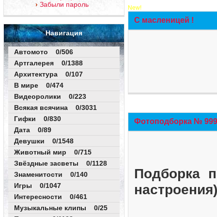
Забыли пароль
New!
С масленицей !
Навигация
Автомото 0/506
Артгалерея 0/1388
Архитектура 0/107
В мире 0/474
Видеоролики 0/223
Всякая всячина 0/3031
Гифки 0/830
Фотоподборка № 999 
Дата 0/89
Девушки 0/1548
Животный мир 0/715
Звёздные засветы 0/1128
Подборка п
Знаменитости 0/140
Игры 0/1047
настроения
Интересности 0/461
Музыкальные клипы 0/25