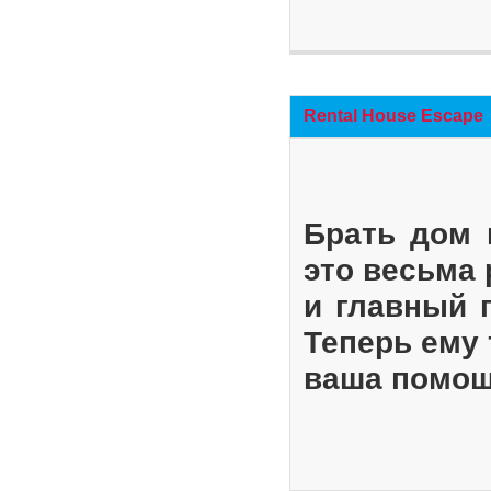
Rental House Escape
Брать дом 
это весьма
и главный 
Теперь ему 
ваша помощ