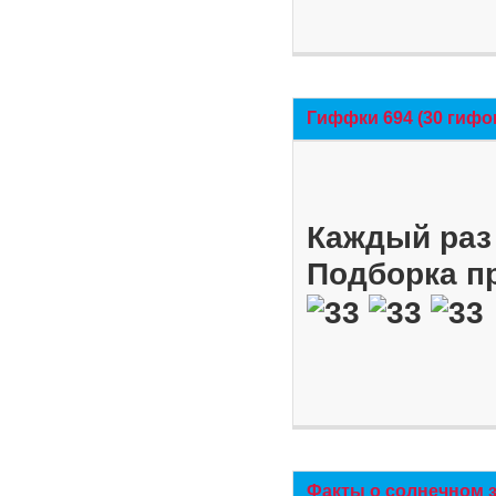
Гиффки 694 (30 гифо
Каждый раз 
Подборка п
Факты о солнечном 