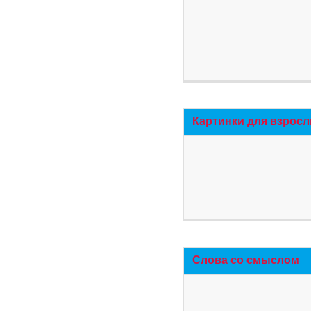
Картинки для взросл
Слова со смыслом