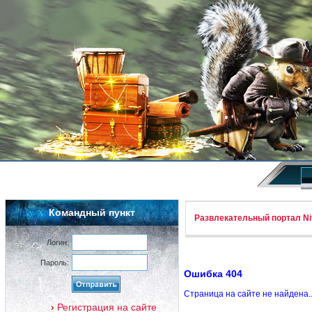
Командный пункт
Развлекательный портал Nif
Логин:
Пароль:
Ошибка 404
Страница на сайте не найдена.
Регистрация на сайте