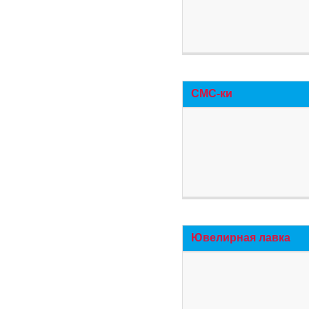
СМС-ки
Ювелирная лавка