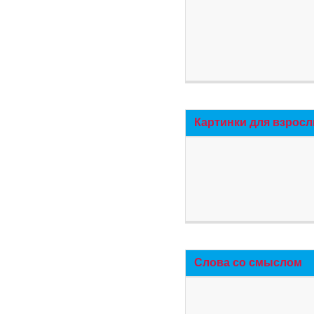
Картинки для взросл
Слова со смыслом