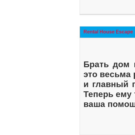
Rental House Escape
Брать дом 
это весьма
и главный 
Теперь ему 
ваша помощ