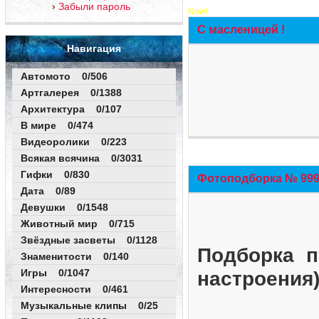
Забыли пароль
New!
С масленицей !
Навигация
Автомото 0/506
Артгалерея 0/1388
Архитектура 0/107
В мире 0/474
Видеоролики 0/223
Всякая всячина 0/3031
Гифки 0/830
Фотоподборка № 999 
Дата 0/89
Девушки 0/1548
Животный мир 0/715
Звёздные засветы 0/1128
Подборка п
Знаменитости 0/140
Игры 0/1047
настроения
Интересности 0/461
Музыкальные клипы 0/25