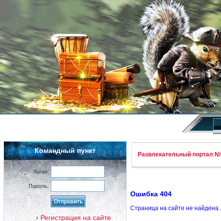
Командный пункт
Развлекательный портал Nif
Логин:
Пароль:
Ошибка 404
Страница на сайте не найдена.
Регистрация на сайте