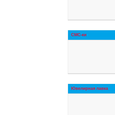
СМС-ки
Ювелирная лавка