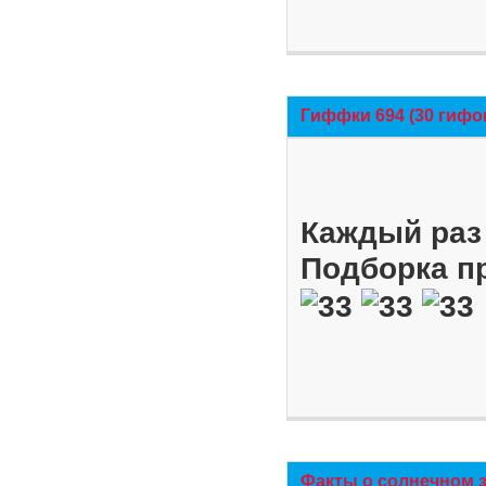
Гиффки 694 (30 гифо
Каждый раз 
Подборка п
Факты о солнечном 