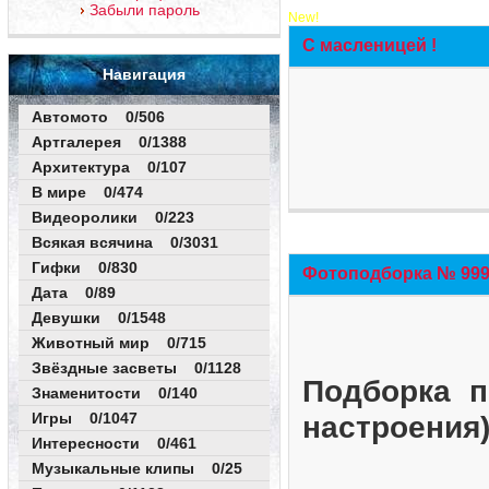
Забыли пароль
New!
С масленицей !
Навигация
Автомото 0/506
Артгалерея 0/1388
Архитектура 0/107
В мире 0/474
Видеоролики 0/223
Всякая всячина 0/3031
Гифки 0/830
Фотоподборка № 999 
Дата 0/89
Девушки 0/1548
Животный мир 0/715
Звёздные засветы 0/1128
Подборка п
Знаменитости 0/140
Игры 0/1047
настроения
Интересности 0/461
Музыкальные клипы 0/25