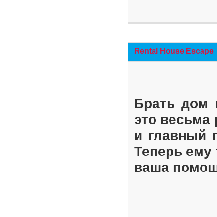
Rental House Escape
Брать дом 
это весьма
и главный 
Теперь ему 
ваша помощ