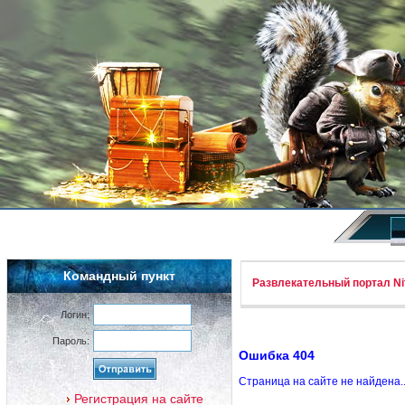
Командный пункт
Развлекательный портал Nif
Логин:
Пароль:
Ошибка 404
Страница на сайте не найдена.
Регистрация на сайте