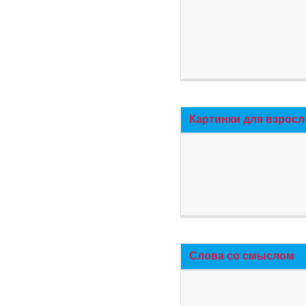
Картинки для взросл
Слова со смыслом