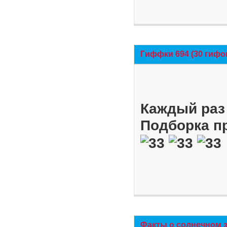
Гиффки 694 (30 гифо
Каждый раз 
Подборка п
Факты о солнечном 