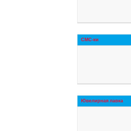
СМС-ки
Ювелирная лавка