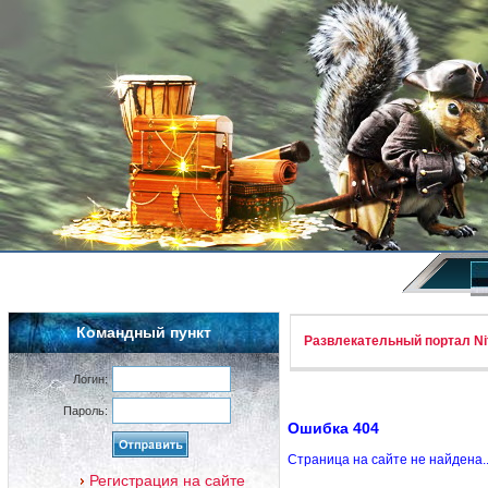
Командный пункт
Развлекательный портал Nif
Логин:
Пароль:
Ошибка 404
Страница на сайте не найдена.
Регистрация на сайте