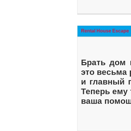
Rental House Escape
Брать дом 
это весьма
и главный 
Теперь ему 
ваша помощ