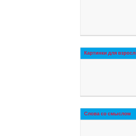
Картинки для взросл
Слова со смыслом