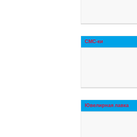
СМС-ки
Ювелирная лавка