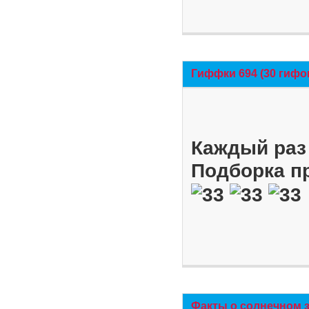
Гиффки 694 (30 гифо
Каждый раз 
Подборка п
Факты о солнечном 