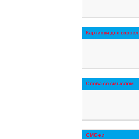
Картинки для взросл
Слова со смыслом
СМС-ки