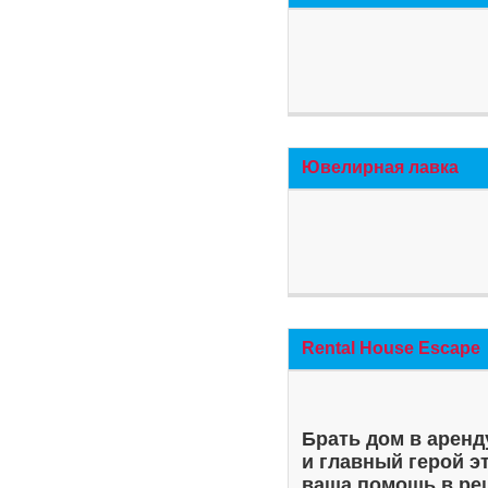
Ювелирная лавка
Rental House Escape
Брать дом в аренд
и главный герой э
ваша помощь в ре