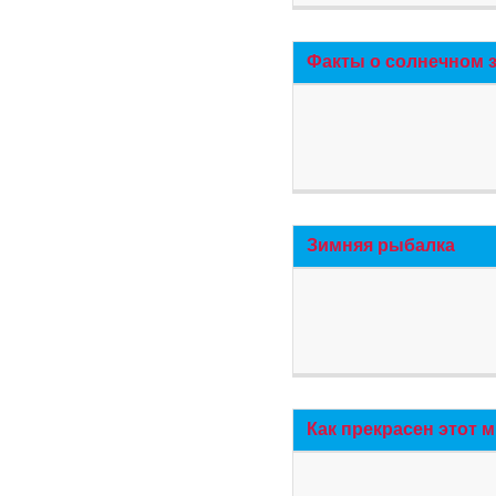
Факты о солнечном 
Зимняя рыбалка
Как прекрасен этот 