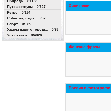
Природа 0/1128
Хихикалки
Путешествуем 0/627
Ретро 0/134
События, люди 0/32
Спорт 0/105
Ужасы нашего городка 0/98
Улыбаемся 0/4026
Женские фразы
Россия в фотографи