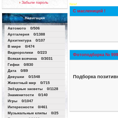
Забыли пароль
New!
С масленицей !
Навигация
Автомото 0/506
Артгалерея 0/1388
Архитектура 0/107
В мире 0/474
Видеоролики 0/223
Фотоподборка № 999 
Всякая всячина 0/3031
Гифки 0/830
Дата 0/89
Подборка позитивн
Девушки 0/1548
Животный мир 0/715
Звёздные засветы 0/1128
Знаменитости 0/140
Игры 0/1047
Интересности 0/461
Музыкальные клипы 0/25