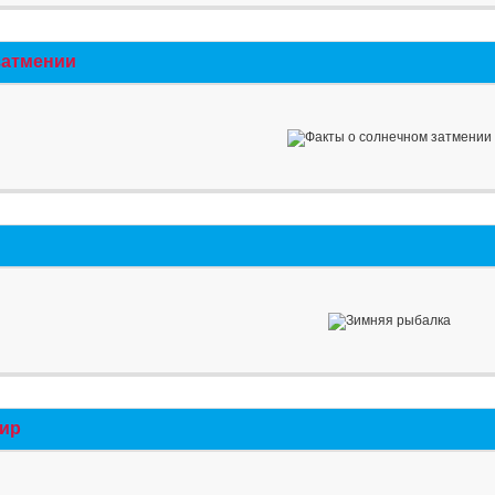
затмении
мир