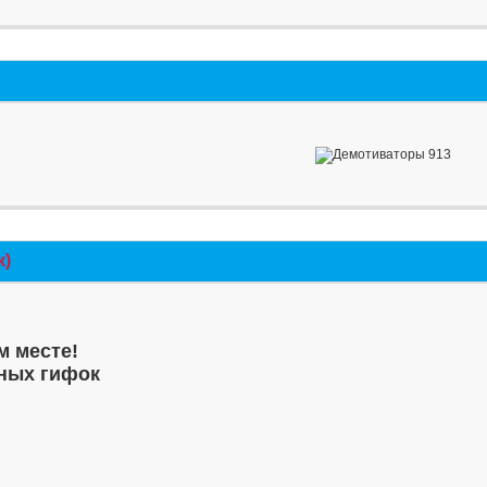
к)
м месте!
ных гифок