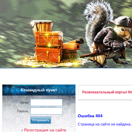
Командный пункт
Развлекательный портал Nif
Логин:
Пароль:
Ошибка 404
Страница на сайте не найдена.
Регистрация на сайте