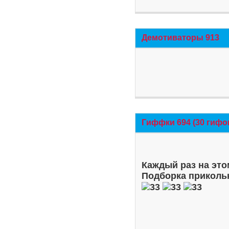
Демотиваторы 913
Гиффки 694 (30 гифо
Каждый раз на это
Подборка приколь