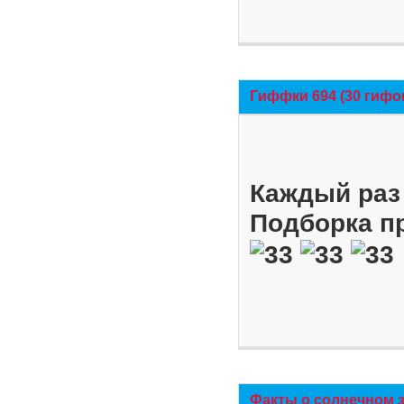
Гиффки 694 (30 гифо
Каждый раз 
Подборка п
Факты о солнечном 