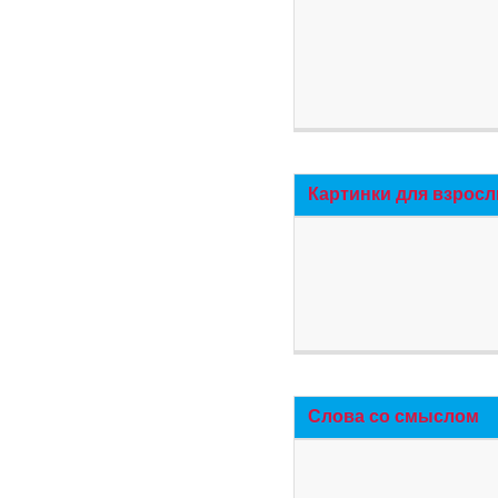
Картинки для взросл
Слова со смыслом