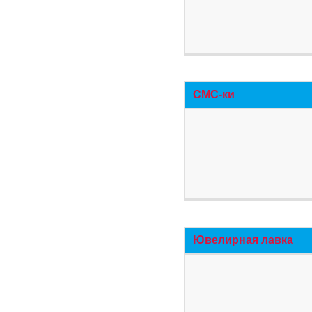
СМС-ки
Ювелирная лавка