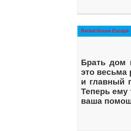
Rental House Escape
Брать дом 
это весьма
и главный 
Теперь ему 
ваша помощ