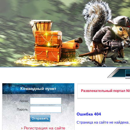
Командный пункт
Развлекательный портал Nif
Логин:
Пароль:
Ошибка 404
Страница на сайте не найдена.
Регистрация на сайте