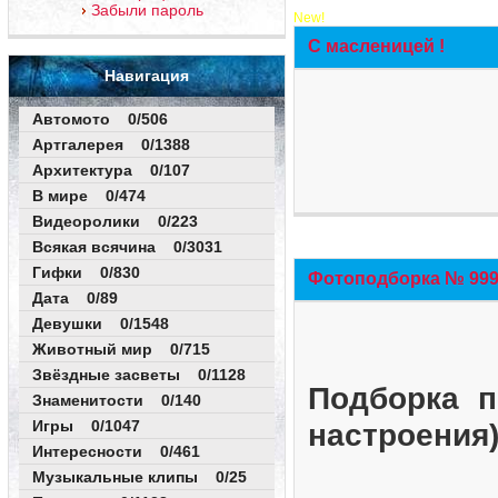
Забыли пароль
New!
С масленицей !
Навигация
Автомото 0/506
Артгалерея 0/1388
Архитектура 0/107
В мире 0/474
Видеоролики 0/223
Всякая всячина 0/3031
Гифки 0/830
Фотоподборка № 999 
Дата 0/89
Девушки 0/1548
Животный мир 0/715
Звёздные засветы 0/1128
Подборка п
Знаменитости 0/140
Игры 0/1047
настроения
Интересности 0/461
Музыкальные клипы 0/25