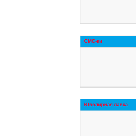
СМС-ки
Ювелирная лавка