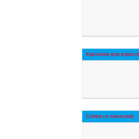
Картинки для взросл
Слова со смыслом