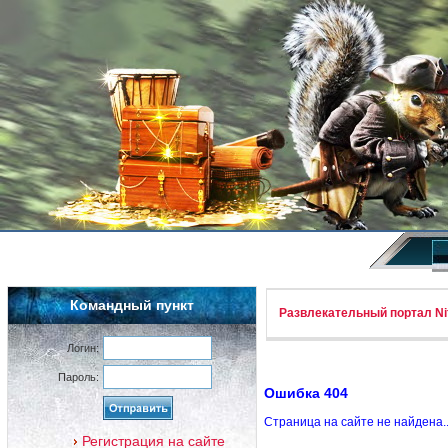
Командный пункт
Развлекательный портал Nif
Логин:
Пароль:
Ошибка 404
Страница на сайте не найдена.
Регистрация на сайте