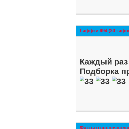
Гиффки 694 (30 гифо
Каждый раз 
Подборка п
Факты о солнечном 