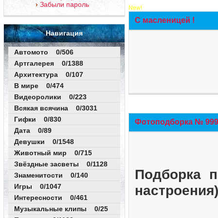
Забыли пароль
New!
С масленицей !
Навигация
Автомото 0/506
Артгалерея 0/1388
Архитектура 0/107
В мире 0/474
Видеоролики 0/223
Всякая всячина 0/3031
Гифки 0/830
Фотоподборка № 999 
Дата 0/89
Девушки 0/1548
Животный мир 0/715
Звёздные засветы 0/1128
Подборка п
Знаменитости 0/140
Игры 0/1047
настроения
Интересности 0/461
Музыкальные клипы 0/25