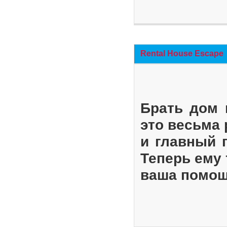
Rental House Escape
Брать дом 
это весьма
и главный 
Теперь ему 
ваша помощ