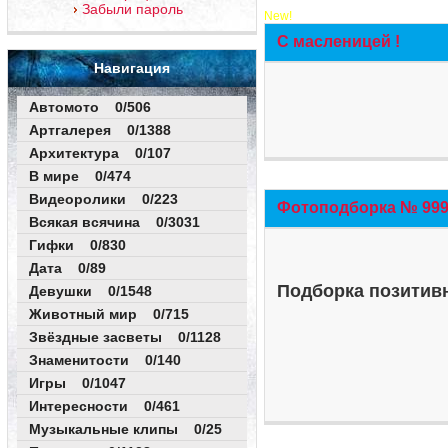
Забыли пароль
New!
С масленицей !
Навигация
Автомото 0/506
Артгалерея 0/1388
Архитектура 0/107
В мире 0/474
Видеоролики 0/223
Фотоподборка № 999 
Всякая всячина 0/3031
Гифки 0/830
Дата 0/89
Подборка позитивн
Девушки 0/1548
Животный мир 0/715
Звёздные засветы 0/1128
Знаменитости 0/140
Игры 0/1047
Интересности 0/461
Музыкальные клипы 0/25