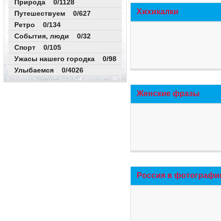
Природа 0/1128
Хихикалки
Путешествуем 0/627
Ретро 0/134
События, люди 0/32
Спорт 0/105
Ужасы нашего городка 0/98
Улыбаемся 0/4026
Женские фразы
Россия в фотографи