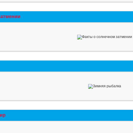
затмении
мир