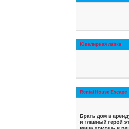
Ювелирная лавка
Rental House Escape
Брать дом в аренд
и главный герой э
ваша помощь в ре