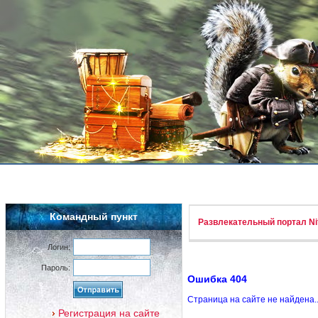
Командный пункт
Развлекательный портал Nif
Логин:
Пароль:
Ошибка 404
Страница на сайте не найдена.
Регистрация на сайте