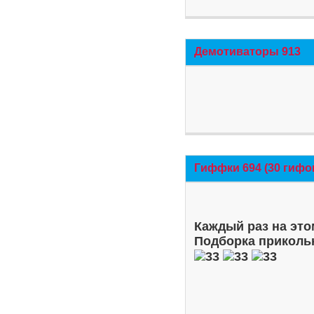
Демотиваторы 913
Гиффки 694 (30 гифо
Каждый раз на это
Подборка приколь