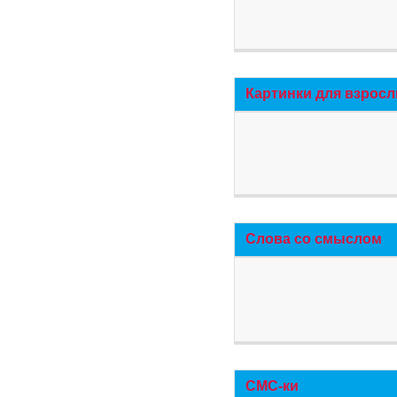
Картинки для взросл
Слова со смыслом
СМС-ки