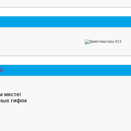
к)
м месте!
ных гифок