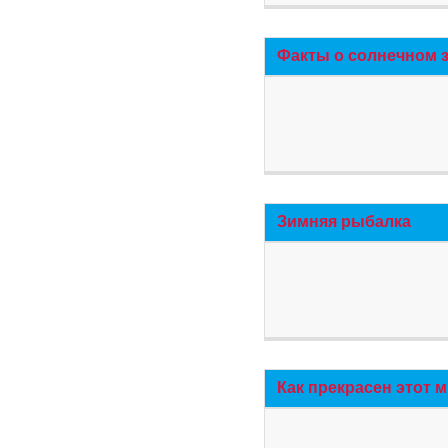
Факты о солнечном 
Зимняя рыбалка
Как прекрасен этот 