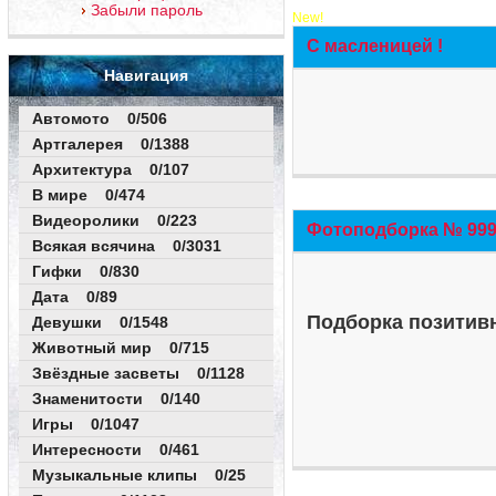
Забыли пароль
New!
С масленицей !
Навигация
Автомото 0/506
Артгалерея 0/1388
Архитектура 0/107
В мире 0/474
Видеоролики 0/223
Фотоподборка № 999 
Всякая всячина 0/3031
Гифки 0/830
Дата 0/89
Подборка позитивн
Девушки 0/1548
Животный мир 0/715
Звёздные засветы 0/1128
Знаменитости 0/140
Игры 0/1047
Интересности 0/461
Музыкальные клипы 0/25