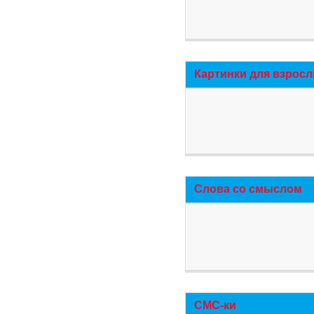
Картинки для взросл
Слова со смыслом
СМС-ки