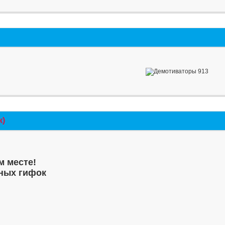
к)
м месте!
ных гифок