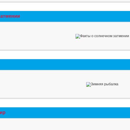
затмении
мир