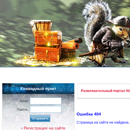
Командный пункт
Развлекательный портал Nif
Логин:
Пароль:
Ошибка 404
Страница на сайте не найдена.
Регистрация на сайте