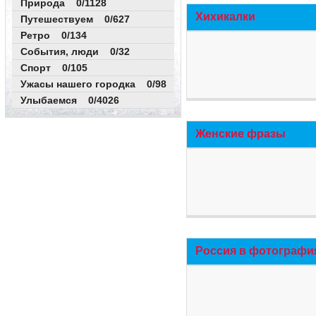
Природа 0/1128
Хихикалки
Путешествуем 0/627
Ретро 0/134
События, люди 0/32
Спорт 0/105
Ужасы нашего городка 0/98
Улыбаемся 0/4026
Женские фразы
Россия в фотографи