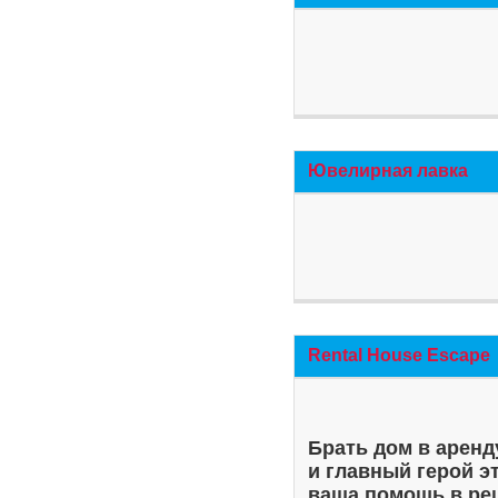
Ювелирная лавка
Rental House Escape
Брать дом в аренд
и главный герой э
ваша помощь в ре