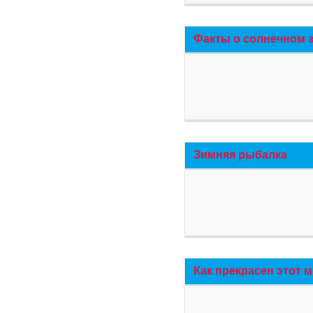
Факты о солнечном 
Зимняя рыбалка
Как прекрасен этот 