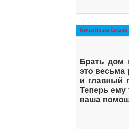
Rental House Escape
Брать дом 
это весьма
и главный 
Теперь ему 
ваша помощ