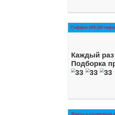
Гиффки 694 (30 гифо
Каждый раз 
Подборка п
Факты о солнечном 