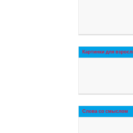
Картинки для взросл
Слова со смыслом