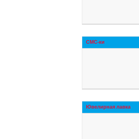
СМС-ки
Ювелирная лавка