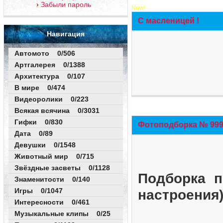
Забыли пароль
New!
С масленицей !
Навигация
Автомото 0/506
Артгалерея 0/1388
Архитектура 0/107
В мире 0/474
Видеоролики 0/223
Всякая всячина 0/3031
Гифки 0/830
Фотоподборка № 999 
Дата 0/89
Девушки 0/1548
Животный мир 0/715
Звёздные засветы 0/1128
Подборка п
Знаменитости 0/140
Игры 0/1047
настроения
Интересности 0/461
Музыкальные клипы 0/25