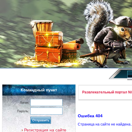
Командный пункт
Развлекательный портал Nif
Логин:
Пароль:
Ошибка 404
Страница на сайте не найдена.
Регистрация на сайте