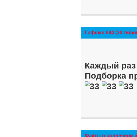
Гиффки 694 (30 гифо
Каждый раз 
Подборка п
Факты о солнечном 