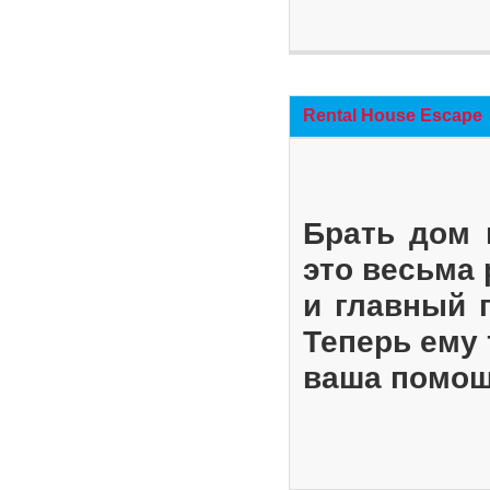
Rental House Escape
Брать дом 
это весьма
и главный 
Теперь ему 
ваша помощ