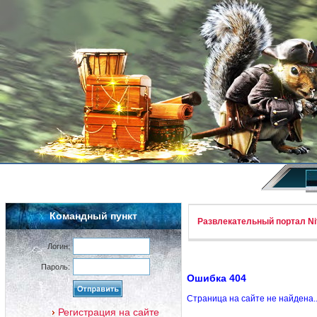
Командный пункт
Развлекательный портал Nif
Логин:
Пароль:
Ошибка 404
Страница на сайте не найдена.
Регистрация на сайте