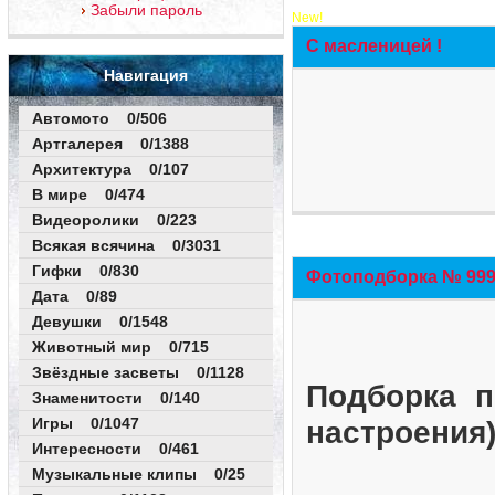
Забыли пароль
New!
С масленицей !
Навигация
Автомото 0/506
Артгалерея 0/1388
Архитектура 0/107
В мире 0/474
Видеоролики 0/223
Всякая всячина 0/3031
Гифки 0/830
Фотоподборка № 999 
Дата 0/89
Девушки 0/1548
Животный мир 0/715
Звёздные засветы 0/1128
Подборка п
Знаменитости 0/140
Игры 0/1047
настроения
Интересности 0/461
Музыкальные клипы 0/25