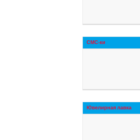
СМС-ки
Ювелирная лавка