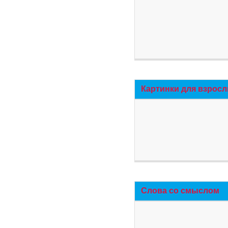
Картинки для взросл
Слова со смыслом