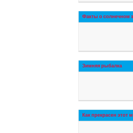
Факты о солнечном 
Зимняя рыбалка
Как прекрасен этот 