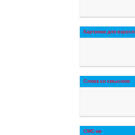
Картинки для взросл
Слова со смыслом
СМС-ки