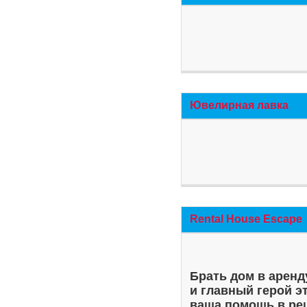
Ювелирная лавка
Rental House Escape
Брать дом в аренд
и главный герой э
ваша помощь в ре