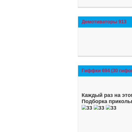
Демотиваторы 913
Гиффки 694 (30 гифо
Каждый раз на это
Подборка приколь