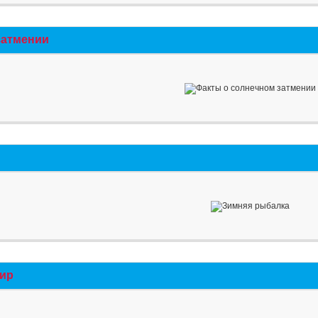
затмении
мир