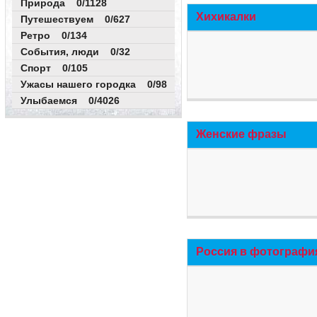
Природа 0/1128
Хихикалки
Путешествуем 0/627
Ретро 0/134
События, люди 0/32
Спорт 0/105
Ужасы нашего городка 0/98
Улыбаемся 0/4026
Женские фразы
Россия в фотографи