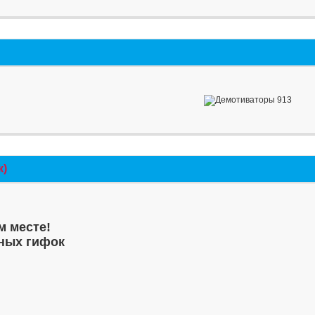
к)
м месте!
ных гифок