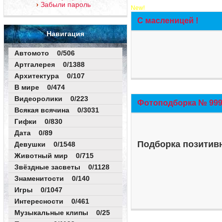
Забыли пароль
New!
С масленицей !
Навигация
Автомото 0/506
Артгалерея 0/1388
Архитектура 0/107
В мире 0/474
Видеоролики 0/223
Фотоподборка № 999 
Всякая всячина 0/3031
Гифки 0/830
Дата 0/89
Подборка позитивн
Девушки 0/1548
Животный мир 0/715
Звёздные засветы 0/1128
Знаменитости 0/140
Игры 0/1047
Интересности 0/461
Музыкальные клипы 0/25