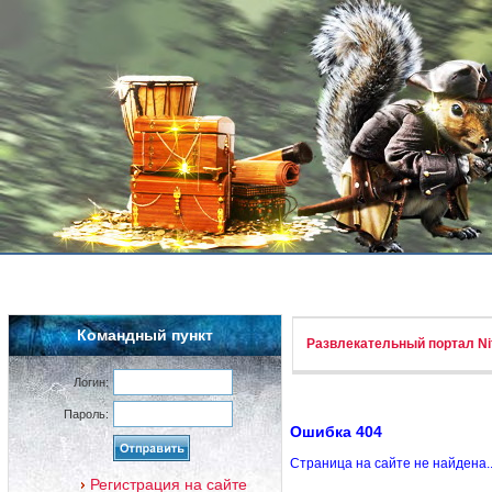
Командный пункт
Развлекательный портал Nif
Логин:
Пароль:
Ошибка 404
Страница на сайте не найдена.
Регистрация на сайте