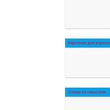
Картинки для взросл
Слова со смыслом