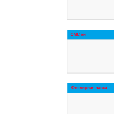
СМС-ки
Ювелирная лавка