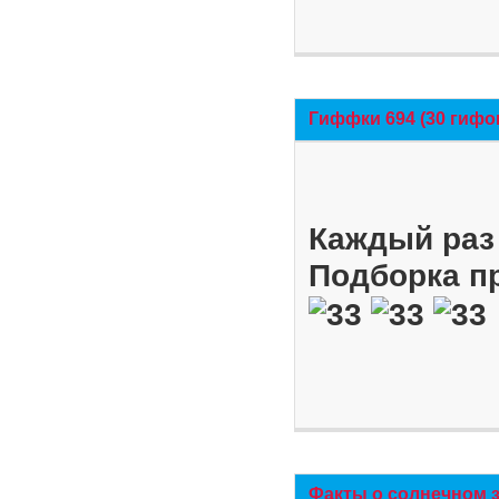
Гиффки 694 (30 гифо
Каждый раз 
Подборка п
Факты о солнечном 