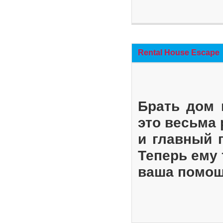
Rental House Escape
Брать дом 
это весьма
и главный 
Теперь ему 
ваша помощ