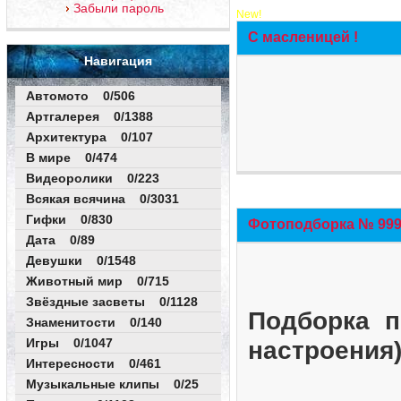
Забыли пароль
New!
С масленицей !
Навигация
Автомото 0/506
Артгалерея 0/1388
Архитектура 0/107
В мире 0/474
Видеоролики 0/223
Всякая всячина 0/3031
Гифки 0/830
Фотоподборка № 999 
Дата 0/89
Девушки 0/1548
Животный мир 0/715
Звёздные засветы 0/1128
Подборка п
Знаменитости 0/140
Игры 0/1047
настроения
Интересности 0/461
Музыкальные клипы 0/25