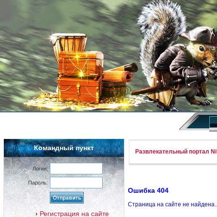
Командный пункт
Развлекательный портал Nif
Логин:
Пароль:
Ошибка 404
Страница на сайте не найдена.
Регистрация на сайте